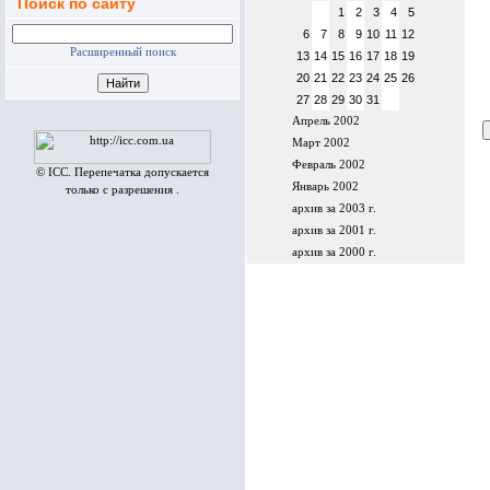
Поиск по сайту
1
2
3
4
5
6
7
8
9
10
11
12
Расширенный поиск
13
14
15
16
17
18
19
20
21
22
23
24
25
26
27
28
29
30
31
Апрель 2002
Март 2002
Февраль 2002
© ICC. Перепечатка допускается
Январь 2002
только с разрешения .
архив за 2003 г.
архив за 2001 г.
архив за 2000 г.