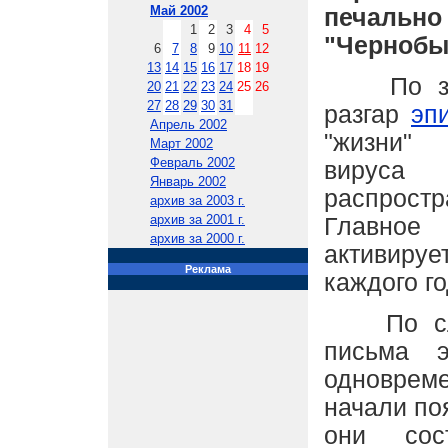
Май 2002
печаль
1
2
3
4
5
"Чернобы
6
7
8
9
10
11
12
13
14
15
16
17
18
19
По заяв
20
21
22
23
24
25
26
27
28
29
30
31
разгар
эп
Апрель 2002
"жизни"
Март 2002
Февраль 2002
вируса
Январь 2002
распрост
архив за 2003 г.
архив за 2001 г.
Главное
архив за 2000 г.
активиру
Реклама
каждого го
По слов
письма э
одновреме
начали по
они сос