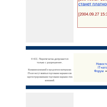
станет платно
[2004.09.27 15:
© ICC. Перепечатка допускается
только с разрешения .
Новост
IT-кат
Названия компаний и продуктов в материалах
Форум
ITware могут являться торговыми марками или
зарегистрированными торговыми марками этих
компаний.