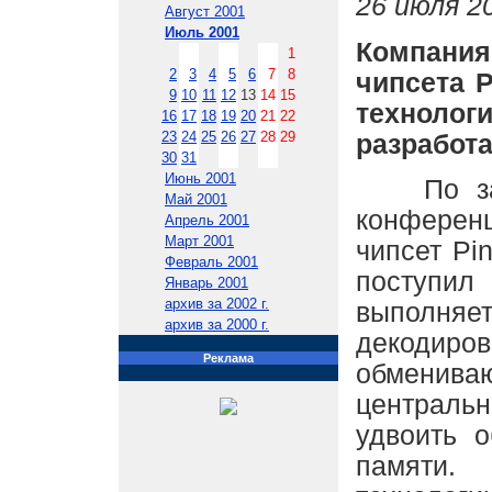
26 июля 20
Август 2001
Июль 2001
Компания
1
2
3
4
5
6
7
8
чипсета P
9
10
11
12
13
14
15
техноло
16
17
18
19
20
21
22
23
24
25
26
27
28
29
разработа
30
31
Июнь 2001
По заяв
Май 2001
конференц
Апрель 2001
Март 2001
чипсет Pi
Февраль 2001
поступи
Январь 2001
архив за 2002 г.
выполняе
архив за 2000 г.
декоди
Реклама
обменив
централь
удвоить 
памяти.