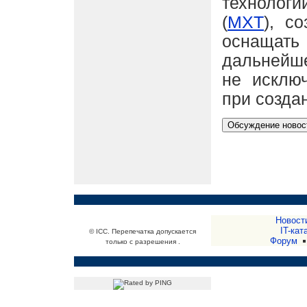
технолог
(
MXT
), с
оснащат
дальнейш
не исклю
при созда
Новост
IT-кат
© ICC. Перепечатка допускается
Форум
только с разрешения .