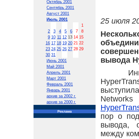
Октябрь 2001
Сентябрь 2001
Август 2001
25 июля 20
Июль 2001
1
2
3
4
5
6
7
8
Нескол
9
10
11
12
13
14
15
объед
16
17
18
19
20
21
22
23
24
25
26
27
28
29
совершен
30
31
вывода Hy
Июнь 2001
Май 2001
Инициат
Апрель 2001
Март 2001
HyperTra
Февраль 2001
выступил
Январь 2001
архив за 2002 г.
Network
архив за 2000 г.
HyperTrans
Реклама
пор о под
вывода, 
между ком