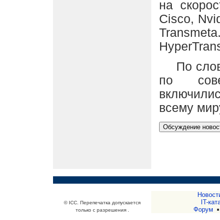
на скорос
Cisco, Nvi
Transme
HyperTrans
По слова
по сове
включили
всему мир
Новост
IT-кат
© ICC. Перепечатка допускается
Форум
только с разрешения .