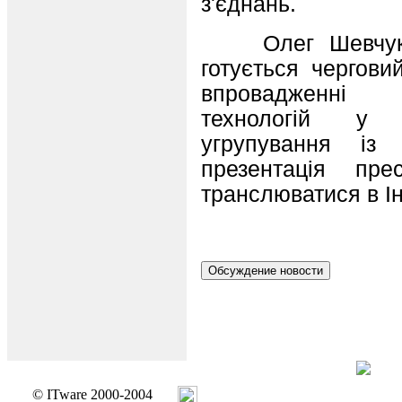
з'єднань.
Олег Шевчук за
готується чергови
впровадженнi 
технологiй у в
угрупування iз
презентацiя пре
транслюватися в Iн
© ITware 2000-2004