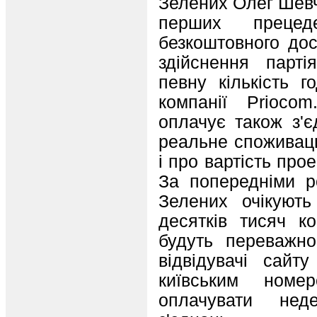
Зелених Олег Шевч
перших прецед
безкоштовного до
здiйснення парт
певну кiлькiсть г
компанiї Priоcom
оплачує також з'є
реальне споживаць
i про вартiсть про
За попереднiми р
Зелених очiкують
десяткiв тисяч к
будуть переважно
вiдвiдувачi сайт
київським номе
оплачувати нед