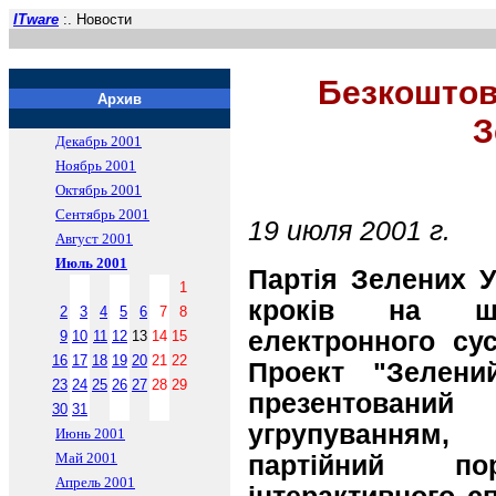
ITware
:. Новости
Безкоштовн
Архив
З
Декабрь 2001
Ноябрь 2001
Октябрь 2001
Сентябрь 2001
19 июля 2001 г.
Август 2001
Июль 2001
Партiя Зелених У
1
крокiв на ш
2
3
4
5
6
7
8
електронного сус
9
10
11
12
13
14
15
16
17
18
19
20
21
22
Проект "Зелени
23
24
25
26
27
28
29
презентован
30
31
угрупуванням
Июнь 2001
Май 2001
партiйний п
Апрель 2001