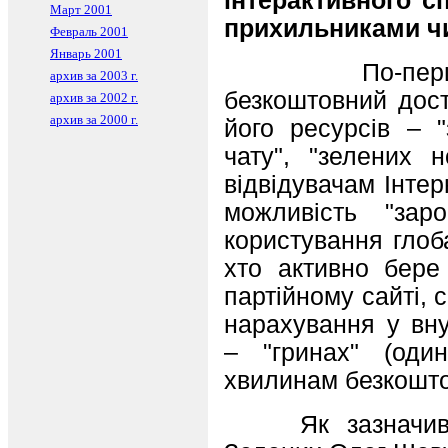
iнтерактивного с
Март 2001
прихильниками ч
Февраль 2001
Январь 2001
По-перше, п
архив за 2003 г.
безкоштовний дост
архив за 2002 г.
архив за 2000 г.
його ресурсiв – "
чату", "зелених 
вiдвiдувачам Iнтер
можливiсть "зар
користування гло
хто активно бере
партiйному сайтi, 
нарахування у вну
– "гринах" (оди
хвилинам безкоштов
Як зазначив за