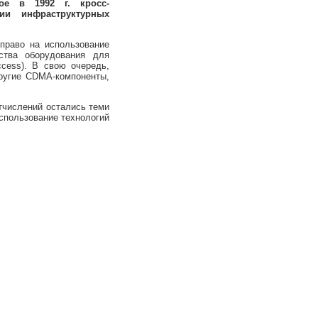
ое в 1992 г. кросс-
ии инфраструктурных
раво на использование
ства оборудования для
ccess). В свою очередь,
ругие CDMA-компоненты,
числений остались теми
спользование технологий