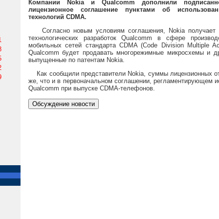
Компании Nokia и Qualcomm дополнили подписанн
лицензионное соглашение пунктами об использован
технологий CDMA.
Согласно новым условиям соглашения, Nokia получает п
технологических разработок Qualcomm в сфере производ
1
мобильных сетей стандарта CDMA (Code Division Multiple A
8
Qualcomm будет продавать многорежимные микросхемы и д
5
выпущенные по патентам Nokia.
2
Как сообщили представители Nokia, суммы лицензионных от
9
же, что и в первоначальном соглашении, регламентирующем и
Qualcomm при выпуске CDMA-телефонов.