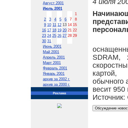
4 июля 200
Август 2001
Июль 2001
Начина
1
2
3
4
5
6
7
8
предста
9
10
11
12
13
14
15
персонал
16
17
18
19
20
21
22
23
24
25
26
27
28
29
Полноц
30
31
Июнь 2001
оснащенн
Май 2001
SDRAM, 
Апрель 2001
Март 2001
скорост
Февраль 2001
картой,
Январь 2001
архив за 2002 г.
обычного 
архив за 2000 г.
весит 950 
Реклама
Источник: