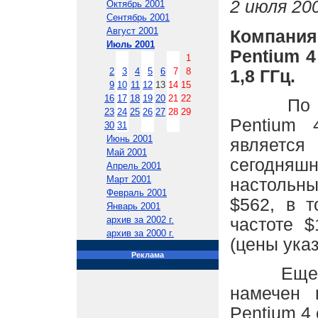
2 июля 200
Октябрь 2001
Сентябрь 2001
Август 2001
Компания
Июль 2001
Pentium 4
1
2
3
4
5
6
7
8
1,8 ГГц.
9
10
11
12
13
14
15
16
17
18
19
20
21
22
По заяв
23
24
25
26
27
28
29
Pentium 
30
31
Июнь 2001
являетс
Май 2001
сегодня
Апрель 2001
Март 2001
настольн
Февраль 2001
$562, в 
Январь 2001
архив за 2002 г.
частоте $
архив за 2000 г.
(цены указ
Реклама
Еще одн
намечен 
Pentium 4 