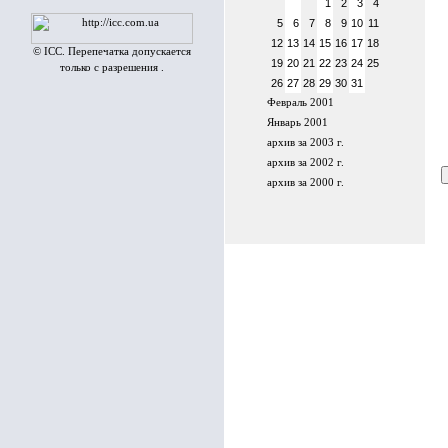
1
2
3
4
5
6
7
8
9
10
11
12
13
14
15
16
17
18
© ICC. Перепечатка допускается
19
20
21
22
23
24
25
только с разрешения .
26
27
28
29
30
31
Февраль 2001
Январь 2001
архив за 2003 г.
архив за 2002 г.
архив за 2000 г.