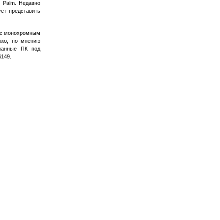
 Palm. Недавно
ет представить
 с монохромным
ако, по мнению
манные ПК под
$149.