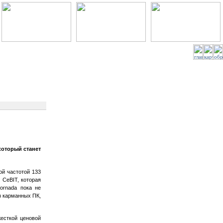
который станет
ой частотой 133
 CeBIT, которая
ornada пока не
з карманных ПК,
сткой ценовой