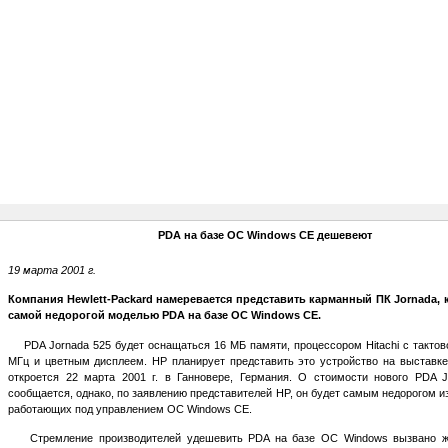
PDA на базе ОС Windows CE дешевеют
19 марта 2001 г.
Компания Hewlett-Packard намеревается представить карманный ПК Jornada, 
самой недорогой моделью PDA на базе ОС Windows CE.
PDA Jornada 525 будет оснащаться 16 МБ памяти, процессором Hitachi с тактов
МГц и цветным дисплеем. HP планирует представить это устройство на выставке
откроется 22 марта 2001 г. в Ганновере, Германия. О стоимости нового PDA J
сообщается, однако, по заявлению представителей HP, он будет самым недорогом и
работающих под управлением ОС Windows CE.
Стремление производителей удешевить PDA на базе ОС Windows вызвано же