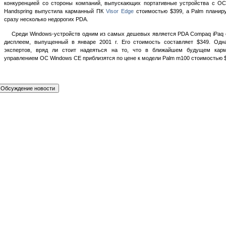
конкуренцией со стороны компаний, выпускающих портативные устройства с ОС
Handspring выпустила карманный ПК
Visor Edge
стоимостью $399, а Palm планиру
сразу несколько недорогих PDA.
Среди Windows-устройств одним из самых дешевых является PDA Compaq iPaq
дисплеем, выпущенный в январе 2001 г. Его стоимость составляет $349. Одн
экспертов, вряд ли стоит надеяться на то, что в ближайшем будущем кар
управлением ОС Windows CE приблизятся по цене к модели Palm m100 стоимостью 