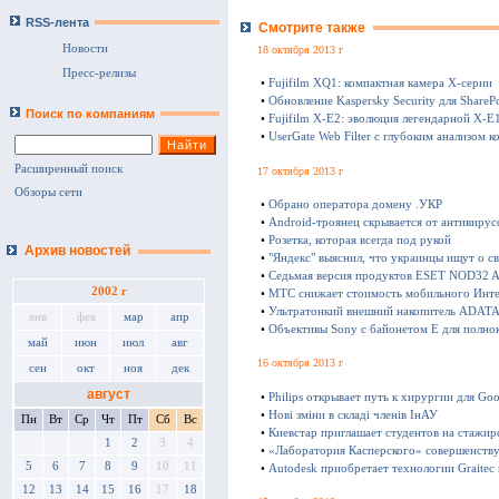
RSS-лента
Смотрите также
Новости
18 октября 2013 г
Пресс-релизы
•
Fujifilm XQ1: компактная камера Х-серии
•
Обновление Kaspersky Security для SharePo
Поиск по компаниям
•
Fujifilm X-E2: эволюция легендарной X-E
•
UserGate Web Filter с глубоким анализом к
Расширенный поиск
17 октября 2013 г
Обзоры сети
•
Обрано оператора домену .УКР
•
Android-троянец скрывается от антивирус
•
Розетка, которая всегда под рукой
Архив новостей
•
"Яндекс" выяснил, что украинцы ищут о с
•
Седьмая версия продуктов ESET NOD32 Ant
2002 г
•
МТС снижает стоимость мобильного Инте
•
Ультратонкий внешний накопитель ADATA 
янв
фев
мар
апр
•
Объективы Sony с байонетом E для полно
май
июн
июл
авг
16 октября 2013 г
сен
окт
ноя
дек
август
•
Philips открывает путь к хирургии для Goo
•
Нові зміни в складі членів ІнАУ
Пн
Вт
Ср
Чт
Пт
Сб
Вс
•
Киевстар приглашает студентов на стажир
1
2
3
4
•
«Лаборатория Касперского» совершенству
5
6
7
8
9
10
11
•
Autodesk приобретает технологии Graitec
12
13
14
15
16
17
18