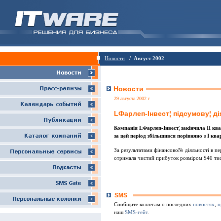
Новости
/ Август 2002
Новости
29 августа 2002 г
LФарлеп-Iнвест¦ пiдсумову¦ дiя
Компанiя LФарлеп-Iнвест¦ закiнчила II кв
за цей перiод збiльшився порiвняно з I ква
За результатами фiнансово№ дiяльностi в п
отримала чистий прибуток розмiром $40 тис
SMS
Сообщите коллегам о последних
новостях
,
п
наш
SMS-гейт
.