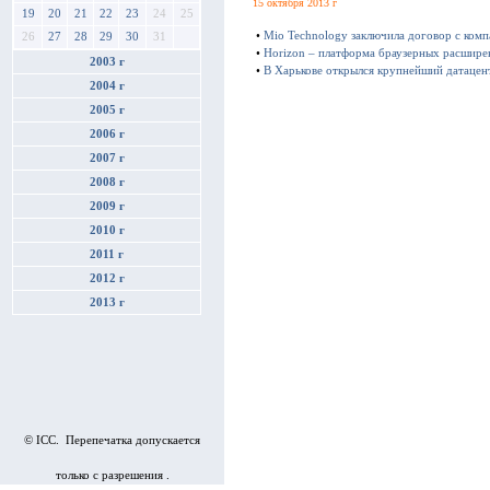
15 октября 2013 г
19
20
21
22
23
24
25
•
Mio Technology заключила договор с ком
26
27
28
29
30
31
•
Horizon – платформа браузерных расшире
2003 г
•
В Харькове открылся крупнейший датацен
2004 г
2005 г
2006 г
2007 г
2008 г
2009 г
2010 г
2011 г
2012 г
2013 г
© ICC. Перепечатка допускается
только с разрешения .