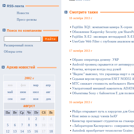
RSS-лента
Смотрите также
Новости
18 октября 2013 г
Пресс-релизы
•
Fujifilm XQ1: компактная камера Х-серии
Поиск по компаниям
•
Обновление Kaspersky Security для SharePo
•
Fujifilm X-E2: эволюция легендарной X-E
•
UserGate Web Filter с глубоким анализом к
Расширенный поиск
17 октября 2013 г
Обзоры сети
•
Обрано оператора домену .УКР
•
Android-троянец скрывается от антивирус
Архив новостей
•
Розетка, которая всегда под рукой
•
"Яндекс" выяснил, что украинцы ищут о с
2002 г
•
Седьмая версия продуктов ESET NOD32 Ant
•
МТС снижает стоимость мобильного Инте
янв
фев
мар
апр
•
Ультратонкий внешний накопитель ADATA 
май
июн
июл
авг
•
Объективы Sony с байонетом E для полно
сен
окт
ноя
дек
16 октября 2013 г
август
•
Philips открывает путь к хирургии для Goo
Пн
Вт
Ср
Чт
Пт
Сб
Вс
•
Нові зміни в складі членів ІнАУ
1
2
3
4
•
Киевстар приглашает студентов на стажир
5
6
7
8
9
10
11
•
«Лаборатория Касперского» совершенству
•
Autodesk приобретает технологии Graitec
12
13
14
15
16
17
18