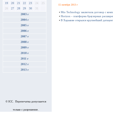
19
20
21
22
23
24
25
15 октября 2013 г
26
27
28
29
30
31
•
Mio Technology заключила договор с ком
2003 г
•
Horizon – платформа браузерных расшире
2004 г
•
В Харькове открылся крупнейший датацен
2005 г
2006 г
2007 г
2008 г
2009 г
2010 г
2011 г
2012 г
2013 г
© ICC. Перепечатка допускается
только с разрешения .