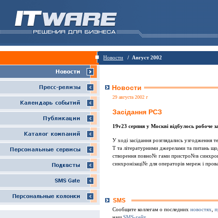
Новости
/ Август 2002
Новости
29 августа 2002 г
Засiдання РСЗ
19v23 серпня у Москвi вiдбулось робоче 
У ходi засiдання розглядались узгодження 
Т та лiтературними джерелами та питань що
створення повно№ гами пристро№в синхрон
синхронiзацi№ для операторiв мереж i прова
SMS
Сообщите коллегам о последних
новостях
,
п
наш
SMS-гейт
.