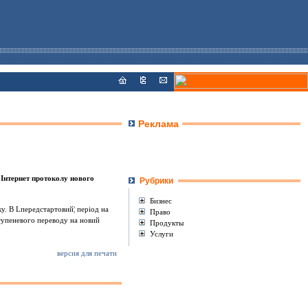
Реклама
 Iнтернет протоколу нового
Рубрики
Бизнес
у. В Lпередстартовий¦ перiод на
Право
ступеневого переводу на новий
Продукты
Услуги
версия для печати