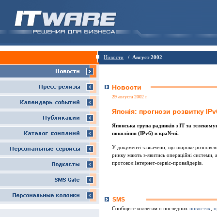
Новости
/ Август 2002
Новости
29 августа 2002 г
Японiя: прогнози розвитку IPv
Японська група радникiв з IТ та телекому
поколiння (IPv6) в кра№нi.
У документi зазначено, що широке розповсюд
ринку мають з-явитись операцiйнi системи, 
протокол Iнтернет-сервiс-провайдерiв.
SMS
Сообщите коллегам о последних
новостях
,
п