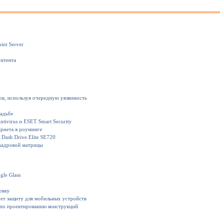
int Server
1
онтента
ов, используя очередную уязвимость
вадьбе
ivirus и ESET Smart Security
рнета в роуминге
Dash Drive Elite SE720
кадровой матрицы
gle Glass
овку
ет защиту для мобильных устройств
 по проектированию конструкций