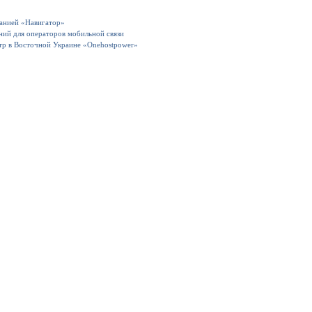
панией «Навигатор»
ний для операторов мобильной связи
тр в Восточной Украине «Onehostpower»