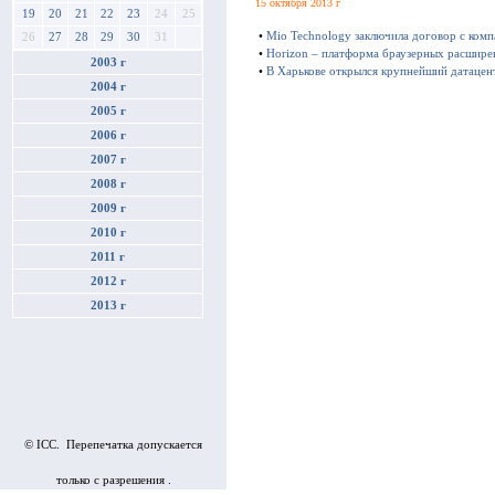
15 октября 2013 г
19
20
21
22
23
24
25
•
Mio Technology заключила договор с ком
26
27
28
29
30
31
•
Horizon – платформа браузерных расшире
2003 г
•
В Харькове открылся крупнейший датацен
2004 г
2005 г
2006 г
2007 г
2008 г
2009 г
2010 г
2011 г
2012 г
2013 г
© ICC. Перепечатка допускается
только с разрешения .