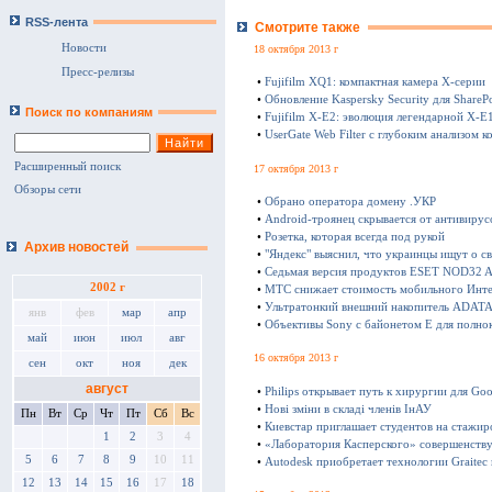
RSS-лента
Смотрите также
Новости
18 октября 2013 г
Пресс-релизы
•
Fujifilm XQ1: компактная камера Х-серии
•
Обновление Kaspersky Security для SharePo
Поиск по компаниям
•
Fujifilm X-E2: эволюция легендарной X-E
•
UserGate Web Filter с глубоким анализом к
Расширенный поиск
17 октября 2013 г
Обзоры сети
•
Обрано оператора домену .УКР
•
Android-троянец скрывается от антивирус
•
Розетка, которая всегда под рукой
Архив новостей
•
"Яндекс" выяснил, что украинцы ищут о с
•
Седьмая версия продуктов ESET NOD32 Ant
2002 г
•
МТС снижает стоимость мобильного Инте
•
Ультратонкий внешний накопитель ADATA 
янв
фев
мар
апр
•
Объективы Sony с байонетом E для полно
май
июн
июл
авг
16 октября 2013 г
сен
окт
ноя
дек
август
•
Philips открывает путь к хирургии для Goo
•
Нові зміни в складі членів ІнАУ
Пн
Вт
Ср
Чт
Пт
Сб
Вс
•
Киевстар приглашает студентов на стажир
1
2
3
4
•
«Лаборатория Касперского» совершенству
5
6
7
8
9
10
11
•
Autodesk приобретает технологии Graitec
12
13
14
15
16
17
18