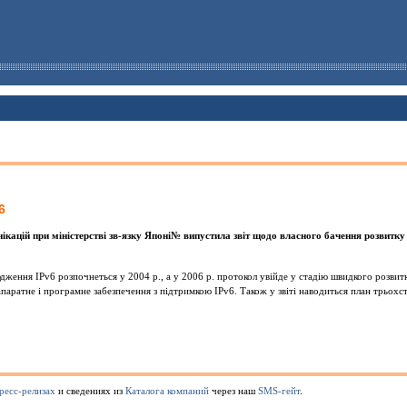
6
нiкацiй при мiнiстерствi зв-язку Японi№ випустила звiт щодо власного бачення розвитку
ження IPv6 розпочнеться у 2004 р., а у 2006 р. протокол увiйде у стадiю швидкого розвитк
апаратне i програмне забезпечення з пiдтримкою IPv6. Також у звiтi наводиться план трьох
ресс-релизах
и сведениях из
Каталога компаний
через наш
SMS-гейт
.