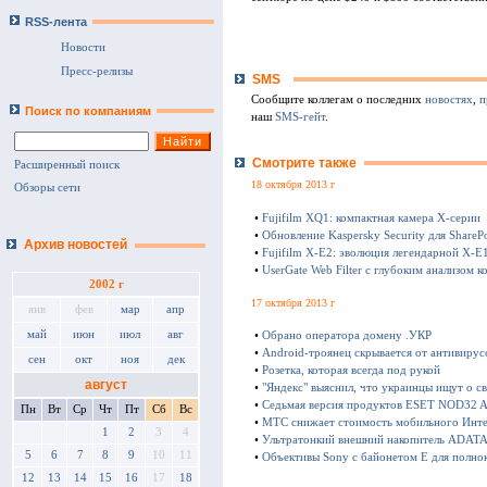
RSS-лента
Новости
Пресс-релизы
SMS
Сообщите коллегам о последних
новостях
,
п
Поиск по компаниям
наш
SMS-гейт
.
Смотрите также
Расширенный поиск
18 октября 2013 г
Обзоры сети
•
Fujifilm XQ1: компактная камера Х-серии
•
Обновление Kaspersky Security для SharePo
Архив новостей
•
Fujifilm X-E2: эволюция легендарной X-E
•
UserGate Web Filter с глубоким анализом к
2002 г
17 октября 2013 г
янв
фев
мар
апр
май
июн
июл
авг
•
Обрано оператора домену .УКР
•
Android-троянец скрывается от антивирус
сен
окт
ноя
дек
•
Розетка, которая всегда под рукой
август
•
"Яндекс" выяснил, что украинцы ищут о с
•
Седьмая версия продуктов ESET NOD32 Ant
Пн
Вт
Ср
Чт
Пт
Сб
Вс
•
МТС снижает стоимость мобильного Инте
1
2
3
4
•
Ультратонкий внешний накопитель ADATA 
5
6
7
8
9
10
11
•
Объективы Sony с байонетом E для полно
12
13
14
15
16
17
18