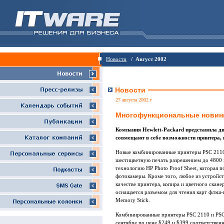
Новости
/ Август 2002
Новости
27 августа 2002 г
Многофункциональные новинк
Компания Hewlett-Packard представила д
совмещают в себе возможности принтера, 
Новые комбинированные принтеры PSC 2110
шестицветную печать разрешением до 4800
технологию HP Photo Proof Sheet, которая 
фотокамеры. Кроме того, любое из устройс
качестве принтера, копира и цветного скане
оснащается разъемом для чтения карт флэш-п
Memory Stick.
Комбинированные принтеры PSC 2110 и PSC 
сентябре по цене $249 и $399 соответственн