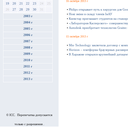
16 октября 2013 г
19
20
21
22
23
24
25
•
Philips открывает путь к хирургии для Goo
26
27
28
29
30
31
•
Нові зміни в складі членів ІнАУ
2003 г
•
Киевстар приглашает студентов на стажир
2004 г
•
«Лаборатория Касперского» совершенству
•
Autodesk приобретает технологии Graitec
2005 г
2006 г
15 октября 2013 г
2007 г
•
Mio Technology заключила договор с ком
2008 г
•
Horizon – платформа браузерных расшире
2009 г
•
В Харькове открылся крупнейший датацен
2010 г
2011 г
2012 г
2013 г
© ICC. Перепечатка допускается
только с разрешения .