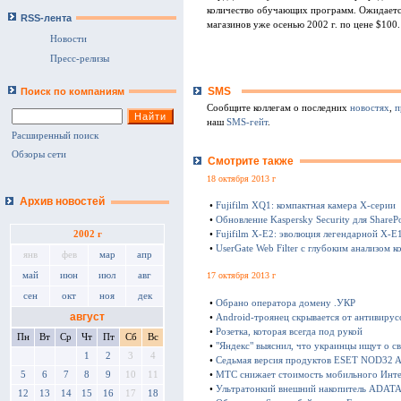
количество обучающих программ. Ожидается
RSS-лента
магазинов уже осенью 2002 г. по цене $100.
Новости
Пресс-релизы
SMS
Поиск по компаниям
Сообщите коллегам о последних
новостях
,
п
наш
SMS-гейт
.
Расширенный поиск
Обзоры сети
Смотрите также
18 октября 2013 г
Архив новостей
•
Fujifilm XQ1: компактная камера Х-серии
•
Обновление Kaspersky Security для SharePo
•
Fujifilm X-E2: эволюция легендарной X-E
2002 г
•
UserGate Web Filter с глубоким анализом к
янв
фев
мар
апр
май
июн
июл
авг
17 октября 2013 г
сен
окт
ноя
дек
•
Обрано оператора домену .УКР
август
•
Android-троянец скрывается от антивирус
•
Розетка, которая всегда под рукой
Пн
Вт
Ср
Чт
Пт
Сб
Вс
•
"Яндекс" выяснил, что украинцы ищут о с
1
2
3
4
•
Седьмая версия продуктов ESET NOD32 Ant
•
МТС снижает стоимость мобильного Инте
5
6
7
8
9
10
11
•
Ультратонкий внешний накопитель ADATA 
12
13
14
15
16
17
18