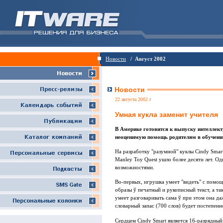
Новости
/ Август 2002
Новости
22 августа 2002 г
Умная кукла заменит учителя
В Америке готовится к выпуску интеллект
неоценимую помощь родителям в обучени
На разработку "разумной" куклы Cindy Smar
Manley Toy Quest ушло более десяти лет. О
возможностями.
Во-первых, игрушка умеет "видеть" с помо
образы ў печатный и рукописный текст, а та
умеет разговаривать сама ў при этом она да
словарный запас (700 слов) будет постепенн
Сердцем Cindy Smart является 16-разрядный