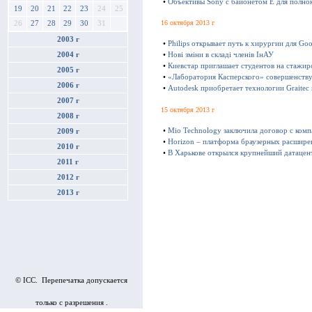
•
Объективы Sony с байонетом E для полно
19
20
21
22
23
24
25
16 октября 2013 г
26
27
28
29
30
31
2003 г
•
Philips открывает путь к хирургии для Goo
2004 г
•
Нові зміни в складі членів ІнАУ
•
Киевстар приглашает студентов на стажир
2005 г
•
«Лаборатория Касперского» совершенству
2006 г
•
Autodesk приобретает технологии Graitec
2007 г
15 октября 2013 г
2008 г
•
Mio Technology заключила договор с ком
2009 г
•
Horizon – платформа браузерных расшире
2010 г
•
В Харькове открылся крупнейший датацен
2011 г
2012 г
2013 г
© ICC. Перепечатка допускается
только с разрешения .