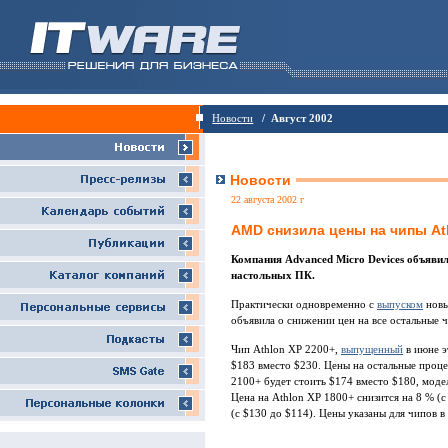
Новости
/ Август 2002
Новости
22 августа 2002 г
AMD cнизила цены на чипы At
Компания Advanced Micro Devices объявил
настольных ПК.
Практически одновременно с
выпуском
новы
объявила о снижении цен на все остальные ч
Чип Аthlon XP 2200+,
выпущенный
в июне э
$183 вместо $230. Цены на остальные проц
2100+ будет стоить $174 вместо $180, моде
Цена на Athlon XP 1800+ снизится на 8 % (с
(c $130 до $114). Цены указаны для чипов в 