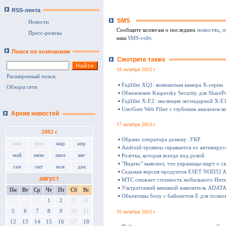
RSS-лента
SMS
Новости
Сообщите коллегам о последних
новостях
,
п
Пресс-релизы
наш
SMS-гейт
.
Поиск по компаниям
Смотрите также
18 октября 2013 г
Расширенный поиск
•
Fujifilm XQ1: компактная камера Х-серии
Обзоры сети
•
Обновление Kaspersky Security для SharePo
•
Fujifilm X-E2: эволюция легендарной X-E
•
UserGate Web Filter с глубоким анализом к
Архив новостей
17 октября 2013 г
2002 г
•
Обрано оператора домену .УКР
янв
фев
мар
апр
•
Android-троянец скрывается от антивирус
май
июн
июл
авг
•
Розетка, которая всегда под рукой
•
"Яндекс" выяснил, что украинцы ищут о с
сен
окт
ноя
дек
•
Седьмая версия продуктов ESET NOD32 Ant
август
•
МТС снижает стоимость мобильного Инте
•
Ультратонкий внешний накопитель ADATA 
Пн
Вт
Ср
Чт
Пт
Сб
Вс
•
Объективы Sony с байонетом E для полно
1
2
3
4
5
6
7
8
9
10
11
16 октября 2013 г
12
13
14
15
16
17
18