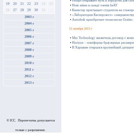
•
Philips открывает путь к хирургии для Goo
19
20
21
22
23
24
25
•
Нові зміни в складі членів ІнАУ
•
Киевстар приглашает студентов на стажир
26
27
28
29
30
31
•
«Лаборатория Касперского» совершенству
2003 г
•
Autodesk приобретает технологии Graitec
2004 г
15 октября 2013 г
2005 г
2006 г
•
Mio Technology заключила договор с ком
•
Horizon – платформа браузерных расшире
2007 г
•
В Харькове открылся крупнейший датацен
2008 г
2009 г
2010 г
2011 г
2012 г
2013 г
© ICC. Перепечатка допускается
только с разрешения .