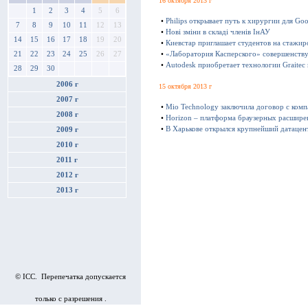
16 октября 2013 г
1
2
3
4
5
6
•
Philips открывает путь к хирургии для Goo
7
8
9
10
11
12
13
•
Нові зміни в складі членів ІнАУ
14
15
16
17
18
19
20
•
Киевстар приглашает студентов на стажир
21
22
23
24
25
26
27
•
«Лаборатория Касперского» совершенству
•
Autodesk приобретает технологии Graitec
28
29
30
2006 г
15 октября 2013 г
2007 г
•
Mio Technology заключила договор с ком
2008 г
•
Horizon – платформа браузерных расшире
•
В Харькове открылся крупнейший датацен
2009 г
2010 г
2011 г
2012 г
2013 г
© ICC. Перепечатка допускается
только с разрешения .