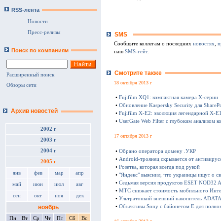
RSS-лента
Новости
Пресс-релизы
SMS
Сообщите коллегам о последних
новостях
,
п
Поиск по компаниям
наш
SMS-гейт
.
Смотрите также
Расширенный поиск
18 октября 2013 г
Обзоры сети
•
Fujifilm XQ1: компактная камера Х-серии
•
Обновление Kaspersky Security для SharePo
Архив новостей
•
Fujifilm X-E2: эволюция легендарной X-E
•
UserGate Web Filter с глубоким анализом к
2002 г
17 октября 2013 г
2003 г
2004 г
•
Обрано оператора домену .УКР
•
Android-троянец скрывается от антивирус
2005 г
•
Розетка, которая всегда под рукой
янв
фев
мар
апр
•
"Яндекс" выяснил, что украинцы ищут о с
•
Седьмая версия продуктов ESET NOD32 Ant
май
июн
июл
авг
•
МТС снижает стоимость мобильного Инте
сен
окт
ноя
дек
•
Ультратонкий внешний накопитель ADATA 
•
Объективы Sony с байонетом E для полно
ноябрь
Пн
Вт
Ср
Чт
Пт
Сб
Вс