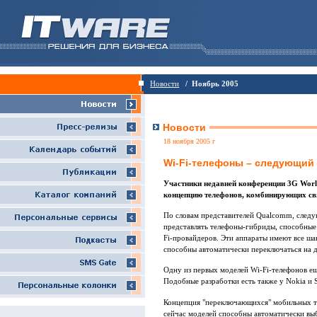
Новости
/ Ноябрь 2005
Новости
18 ноября 2005 г
Wi-Fi-телефоны – следующий
Участники недавней конференции 3G World
концепцию телефонов, комбинирующих связ
По словам представителей Qualcomm, следу
представлять телефоны-гибриды, способные 
Fi-провайдеров. Эти аппараты имеют все ша
способны автоматически переключаться на д
Одну из первых моделей Wi-Fi-телефонов 
Подобные разработки есть также у Nokia и 
Концепция "переключающихся" мобильных те
сейчас моделей способны автоматически в