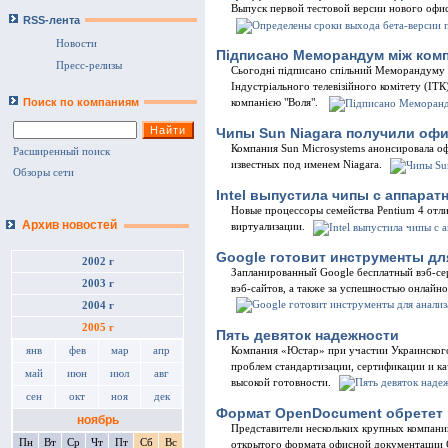
Выпуск первой тестовой версии нового офис
RSS-лента
Новости
Підписано Меморандум між комп
Пресс-релизы
Сьогодні підписано спільний Меморандуму 
Індустріального телевізійного комітету (ІТ
Поиск по компаниям
компанією "Воля".
Чипы Sun Niagara получили оф
Компания Sun Microsystems анонсировала о
Расширенный поиск
известных под именем Niagara.
Обзоры сети
Intel выпустила чипы с аппара
Новые процессоры семейства Pentium 4 отл
Архив новостей
виртуализации.
Google готовит инструменты дл
2002 г
Запланированный Google бесплатный вэб-сер
2003 г
вэб-сайтов, а также за успешностью онлайн
2004 г
2005 г
Пять девяток надежности
Компания «Юстар» при участии Украинского
янв
фев
мар
апр
проблем стандартизации, сертификации и к
май
июн
июл
авг
высокой готовности.
сен
окт
ноя
дек
Формат OpenDocument обретет
ноябрь
Представители нескольких крупных компан
Пн
Вт
Ср
Чт
Пт
Сб
Вс
открытого формата офисной документации