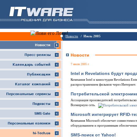
Новости
/ Июль 2005
Новости
7 июля 2005 г
Intel и Revelations будут пр
Компания Intel и киностудия Revelations En
распространением фильмов через Интернет.
Потребительской электроник
Ассоциация производителей потребительско
Всемирную сеть.
Microsoft интегрирует RFID-т
Компания Microsoft обеспечит совместимо
оборудованием и программным обеспечени
SMS-поиск от Yahoo!