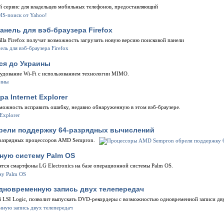
й сервис для владельцев мобильных телефонов, предоставляющий
анель для вэб-браузера Firefox
illa Firefox получат возможность загрузить новую версию поисковой панели
ся до Украины
рудование Wi-Fi с использованием технологии MIMO.
а Internet Explorer
озможность исправить ошибку, недавно обнаруженную в этом вэб-браузере.
рели поддержку 64-разрядных вычислений
-разрядных процессоров AMD Sempron.
ную систему Palm OS
тся смартфоны LG Electronics на базе операционной системы Palm OS.
дновременную запись двух телепередач
 LSI Logic, позволит выпускать DVD-рекордеры с возможностью одновременной записи дв