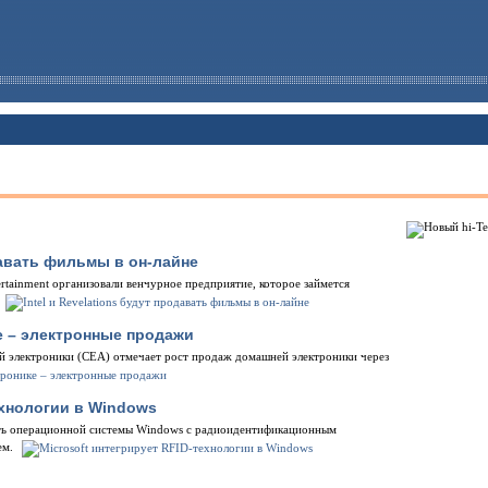
одавать фильмы в он-лайне
tertainment организовали венчурное предприятие, которое займется
е – электронные продажи
й электроники (CEA) отмечает рост продаж домашней электроники через
ехнологии в Windows
сть операционной системы Windows с радиоидентификационным
ем.