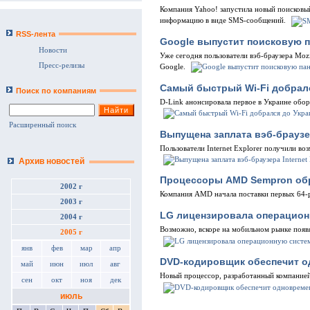
Компания Yahoo! запустила новый поисковы
информацию в виде SMS-сообщений.
RSS-лента
Google выпустит поисковую п
Новости
Уже сегодня пользователи вэб-браузера Moz
Пресс-релизы
Google.
Самый быстрый Wi-Fi добрал
Поиск по компаниям
D-Link анонсировала первое в Украине обо
Расширенный поиск
Выпущена заплата вэб-браузер
Пользователи Internet Explorer получили в
Архив новостей
Процессоры AMD Sempron об
2002 г
Компания AMD начала поставки первых 64
2003 г
LG лицензировала операцион
2004 г
Возможно, вскоре на мобильном рынке появя
2005 г
янв
фев
мар
апр
DVD-кодировщик обеспечит о
май
июн
июл
авг
Новый процессор, разработанный компанией
сен
окт
ноя
дек
июль