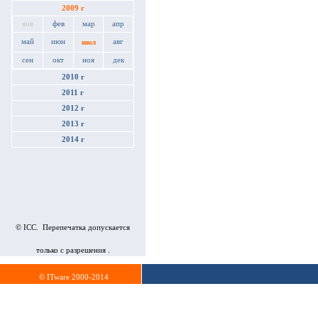
2009 г
янв
фев
мар
апр
май
июн
авг
июл
сен
окт
ноя
дек
2010 г
2011 г
2012 г
2013 г
2014 г
© ICC. Перепечатка допускается
только с разрешения .
© ITware 2000-2014