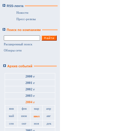
RSS-лента
Новости
Пресс-релизы
Поиск по компаниям
Расширенный поиск
Обзоры сети
Архив событий
2000 г
2001 г
2002 г
2003 г
2004 г
янв
фев
мар
апр
май
июн
авг
июл
сен
окт
ноя
дек
2005 г