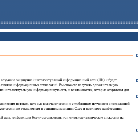
 созданию защищенной интеллектуальной информационной сети (IIN) и будет
 развития информационных технологий. Вы сможете получить дополнительную
х интеллектуальную информационную сеть, и возможностях, которые открывают для
хническим потокам, которые включают сессии с углубленным изучением определенной
также сессии по технологиям и решениям компании Cisco и партнеров конференции.
ый день конференции будут организованы три открытые технические дискуссии на