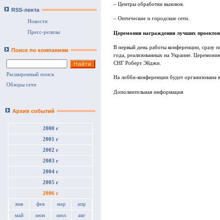
– Центры обработки вызовов.
RSS-лента
– Оптические и городские сети.
Новости
Пресс-релизы
Церемония награждения лучших проектов
В первый день работы конференции, сразу п
Поиск по компаниям
года, реализованных на Украине. Церемонию
СНГ Роберт Эйджи.
Расширенный поиск
На лобби-конференции будет организована в
Обзоры сети
Дополнительная информация
Архив событий
2000 г
2001 г
2002 г
2003 г
2004 г
2005 г
2006 г
янв
фев
мар
апр
май
июн
июл
авг