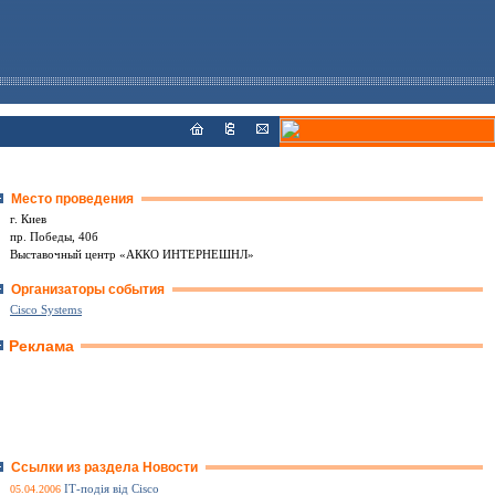
Место проведения
г. Киев
пр. Победы, 40б
Выставочный центр «АККО ИНТЕРНЕШНЛ»
Организаторы события
Cisco Systems
Реклама
Ссылки из раздела Новости
05.04.2006
ІТ-подія від Cisco