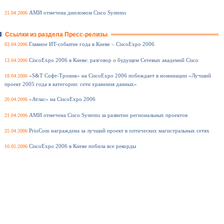
21.04.2006
АМИ отмечена дипломом Cisco Systems
Ссылки из раздела Пресс-релизы
03.04.2006
Главное ИT-событие года в Киеве – CiscoExpo 2006
13.04.2006
CiscoExpo 2006 в Киеве: разговор о будущем Сетевых академий Cisco
18.04.2006
«S&T Софт-Троник» на CiscoExpo 2006 побеждает в номинации «Лучший
проект 2005 года в категории: сети хранения данных»
20.04.2006
«Атлас» на CiscoExpo 2006
21.04.2006
АМИ отмечена Cisco Systems за развитие региональных проектов
25.04.2006
PrioCom награждена за лучший проект в оптических магистральных сетях
10.05.2006
CiscoExpo 2006 в Киеве побила все рекорды