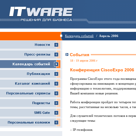
Календарь событий
/ Апрель 2006
События
18 - 19 апреля 2006 г
Конференция CiscoExpo 2006
Программа CiscoExpo этого года посвящена
сфокусирована на инновациях и концепции
информацию о технологиях, поддерживающи
Вашей компании новые решения.
Работа конференции пройдет по четырем те
темы, рассчитанные на несколько часов, а 
Для слушателей технических потоков в перв
следующие темы:
– IP-телефония.