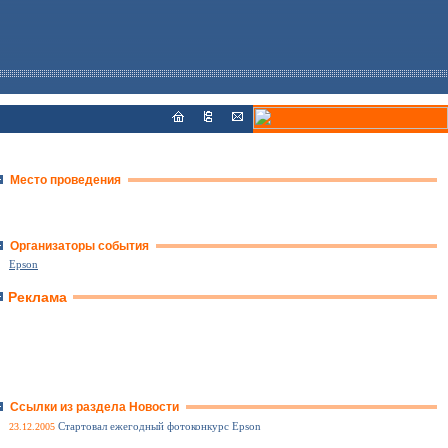
Место проведения
Организаторы события
Epson
Реклама
Ссылки из раздела Новости
23.12.2005
Стартовал ежегодный фотоконкурс Еpson