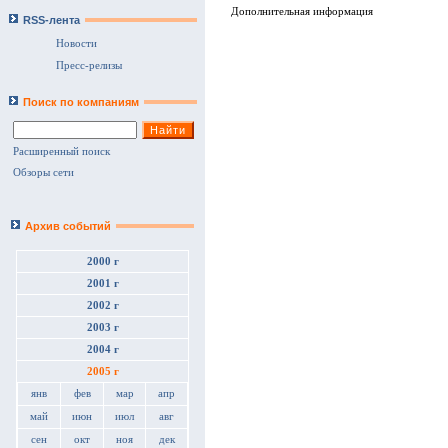
Дополнительная информация
RSS-лента
Новости
Пресс-релизы
Поиск по компаниям
Расширенный поиск
Обзоры сети
Архив событий
2000 г
2001 г
2002 г
2003 г
2004 г
2005 г
янв
фев
мар
апр
май
июн
июл
авг
сен
окт
ноя
дек