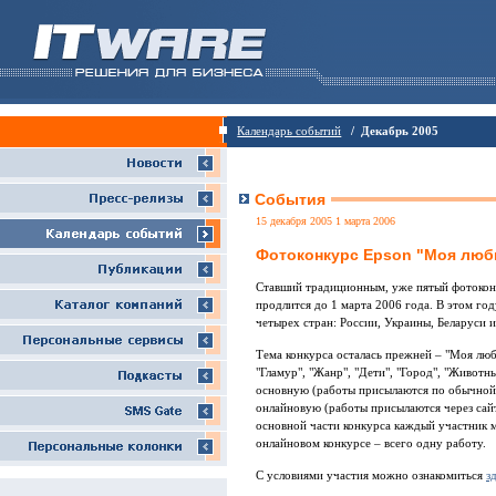
Календарь событий
/ Декабрь 2005
События
15 декабря 2005 1 марта 2006
Фотоконкурс Epson "Моя люб
Ставший традиционным, уже пятый фотоконк
продлится до 1 марта 2006 года. В этом го
четырех стран: России, Украины, Беларуси и
Тема конкурса осталась прежней – "Моя люб
"Гламур", "Жанр", "Дети", "Город", "Животн
основную (работы присылаются по обычной п
онлайновую (работы присылаются через сайт
основной части конкурса каждый участник м
онлайновом конкурсе – всего одну работу.
С условиями участия можно ознакомиться
з