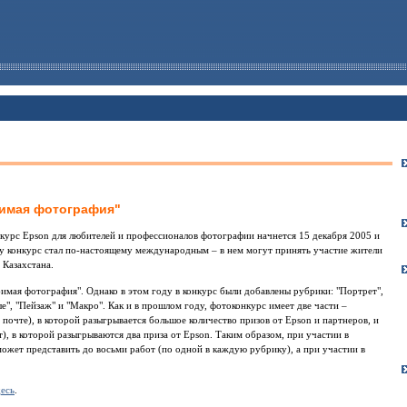
имая фотография"
урс Epson для любителей и профессионалов фотографии начнется 15 декабря 2005 и
ду конкурс стал по-настоящему международным – в нем могут принять участие жители
 Казахстана.
имая фотография". Однако в этом году в конкурс были добавлены рубрики: "Портрет",
ые", "Пейзаж" и "Макро". Как и в прошлом году, фотоконкурс имеет две части –
очте), в которой разыгрывается большое количество призов от Epson и партнеров, и
), в которой разыгрываются два приза от Epson. Таким образом, при участии в
ожет представить до восьми работ (по одной в каждую рубрику), а при участии в
десь
.