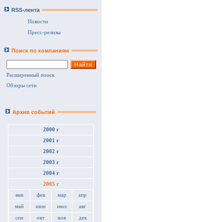
RSS-лента
Новости
Пресс-релизы
Поиск по компаниям
Расширенный поиск
Обзоры сети
Архив событий
2000 г
2001 г
2002 г
2003 г
2004 г
2005 г
янв
фев
мар
апр
май
июн
июл
авг
сен
окт
ноя
дек