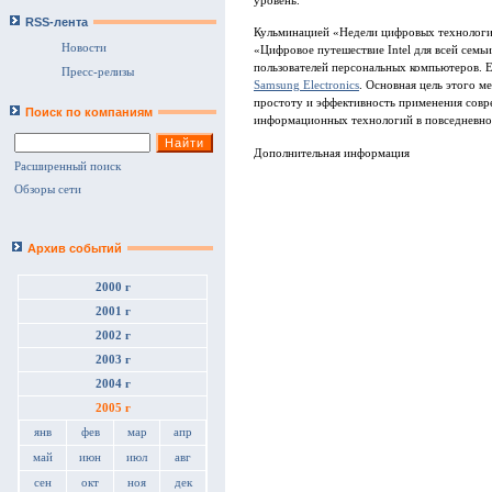
уровень.
RSS-лента
Кульминацией «Недели цифровых технологи
Новости
«Цифровое путешествие Intel для всей семь
пользователей персональных компьютеров. 
Пресс-релизы
Samsung Electronics
. Основная цель этого 
простоту и эффективность применения сов
Поиск по компаниям
информационных технологий в повседневно
Дополнительная информация
Расширенный поиск
Обзоры сети
Архив событий
2000 г
2001 г
2002 г
2003 г
2004 г
2005 г
янв
фев
мар
апр
май
июн
июл
авг
сен
окт
ноя
дек