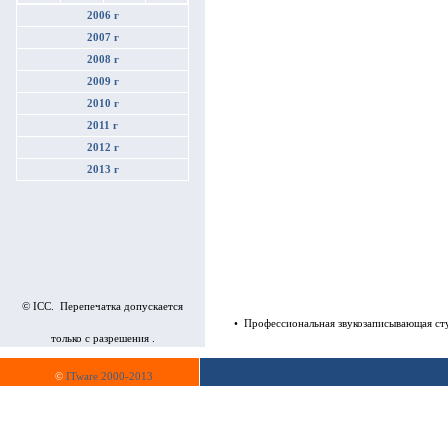
2006 г
2007 г
2008 г
2009 г
2010 г
2011 г
2012 г
2013 г
© ICC. Перепечатка допускается
• Профессиональная звукозаписывающая студи
только с разрешения .
©
ITware 2000-2013