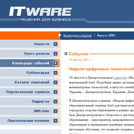
Календарь событий
/ Август 2005
События
19 августа 2005 г
Неделя цифровых технологий 
19 августа в Днепропетровске
стартует
«Нед
корпорацией Intel. Подобные акции, котор
компьютерных технологий, в августе-сентя
Украины – Днепропетровске, Харькове, Доне
В Днепропетровске в рамках «Недели цифро
образовательный семинар Intel для творчес
городских отделов образования в рамках пр
базе Днепропетровского областного инстит
образования) – мероприятия, направленног
образования и применение новейших компь
методиках обучения, что позволит поднять 