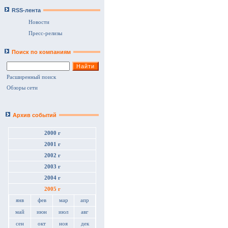
RSS-лента
Новости
Пресс-релизы
Поиск по компаниям
Расширенный поиск
Обзоры сети
Архив событий
2000 г
2001 г
2002 г
2003 г
2004 г
2005 г
янв
фев
мар
апр
май
июн
июл
авг
сен
окт
ноя
дек