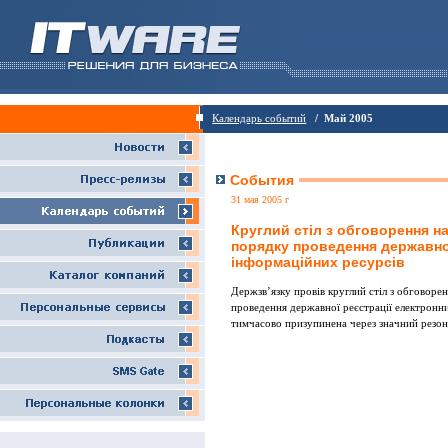
Календарь событий
/ Май 2005
События
31 мая 2005 г
Круглий стіл з обговорення н
порядку проведення державно
інформаційних ресурсів
Держзв’язку провів круглий стіл з обговоре
проведення державної реєстрації електронни
тимчасово призупинена через значний резон