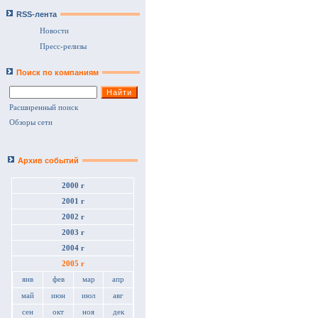
RSS-лента
Новости
Пресс-релизы
Поиск по компаниям
Расширенный поиск
Обзоры сети
Архив событий
2000 г
2001 г
2002 г
2003 г
2004 г
2005 г
янв
фев
мар
апр
май
июн
июл
авг
сен
окт
ноя
дек