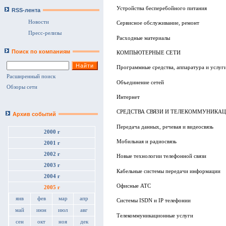
Устройства бесперебойного питания
RSS-лента
Новости
Сервисное обслуживание, ремонт
Пресс-релизы
Расходные материалы
Поиск по компаниям
КОМПЬЮТЕРНЫЕ СЕТИ
Программные средства, аппаратура и услуги
Расширенный поиск
Объединение сетей
Обзоры сети
Интернет
СРЕДСТВА СВЯЗИ И ТЕЛЕКОММУНИКА
Архив событий
Передача данных, речевая и видеосвязь
2000 г
Мобильная и радиосвязь
2001 г
2002 г
Новые технологии телефонной связи
2003 г
Кабельные системы передачи информации
2004 г
Офисные АТС
2005 г
янв
фев
мар
апр
Системы ISDN и IP телефонии
май
июн
июл
авг
Телекоммуникационные услуги
сен
окт
ноя
дек