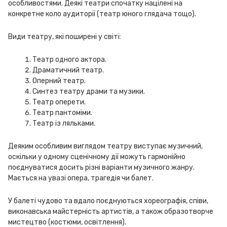
особливостями. Деякі театри спочатку націлені на
конкретне коло аудиторії (театр юного глядача тощо).
Види театру, які поширені у світі:
Театр одного актора.
Драматичний театр.
Оперний театр.
Синтез театру драми та музики.
Театр оперети.
Театр пантоміми.
Театр із ляльками.
Деяким особливим виглядом театру виступає музичний,
оскільки у одному сценічному дії можуть гармонійно
поєднуватися досить різні варіанти музичного жанру.
Мається на увазі опера, трагедія чи балет.
У балеті чудово та вдало поєднуються хореографія, співи,
виконавська майстерність артистів, а також образотворче
мистецтво (костюми, освітлення).