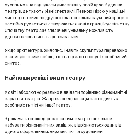
зусиль можна відшукати дивовижні у своїй красі будинки
театрів, де грають різні спектаклі. Певною мірою у наші дні
мистецтво вийшло другого план, оскільки науковий прогрес
постійно рухається і створюються нові атракції суспільству.
Спочатку театр дає глядачеві унікальну можливість
удосконалюватись та розвиватися.
Якщо архітектура, живопис, і навіть скульптура переважно
взаємодіють між собою, то театр застосовує їх особливий
синтез.
Найпоширеніші види театру
У світі абсолютно реально відвідати порівняно різноманітні
варіанти театрів. Жанрова спеціалізація часто диктує
особливість тієї чи іншої театру.
З роками та своїм дорослішанням театр став більше
набувати різноманітних видів, які відрізняються один від
одного оформленням, виразністю та художніми