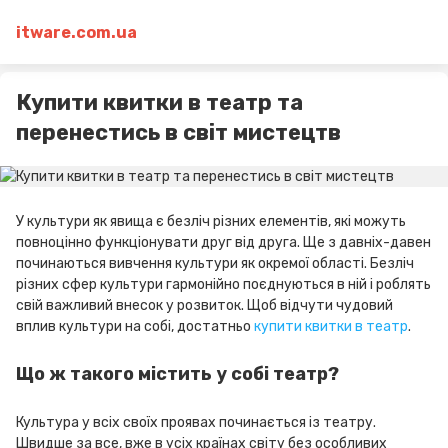
itware.com.ua
Купити квитки в театр та
перенестись в світ мистецтв
У культури як явища є безліч різних елементів, які можуть
повноцінно функціонувати друг від друга. Ще з давніх-давен
починаються вивчення культури як окремої області. Безліч
різних сфер культури гармонійно поєднуються в ній і роблять
свій важливий внесок у розвиток. Щоб відчути чудовий
вплив культури на собі, достатньо
купити квитки в театр
.
Що ж такого містить у собі театр?
Культура у всіх своїх проявах починається із театру.
Швидше за все, вже в усіх країнах світу без особливих