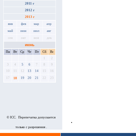
2011 г
2012 г
2013 г
янв
фев
мар
апр
май
июн
июл
авг
сен
окт
ноя
дек
июнь
Пн
Вт
Ср
Чт
Пт
Сб
Вс
1
2
3
4
5
6
7
8
9
10
11
12
13
14
15
16
17
19
20
21
22
23
18
© ICC. Перепечатка допускается
•
только с разрешения .