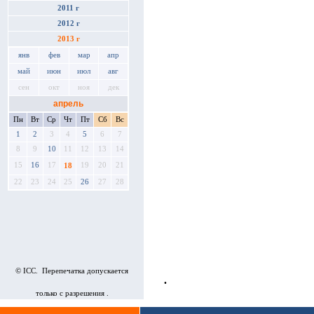
2011 г
2012 г
2013 г
янв
фев
мар
апр
май
июн
июл
авг
сен
окт
ноя
дек
апрель
Пн
Вт
Ср
Чт
Пт
Сб
Вс
1
2
3
4
5
6
7
8
9
10
11
12
13
14
15
16
17
19
20
21
18
22
23
24
25
26
27
28
© ICC. Перепечатка допускается
•
только с разрешения .