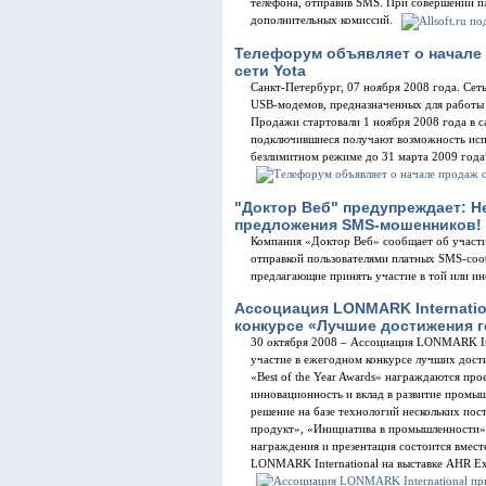
телефона, отправив SMS. При совершении пл
дополнительных комиссий.
Телефорум объявляет о начале
сети Yota
Санкт-Петербург, 07 ноября 2008 года. Сет
USB-модемов, предназначенных для работы 
Продажи стартовали 1 ноября 2008 года в с
подключившиеся получают возможность исп
безлимитном режиме до 31 марта 2009 год
"Доктор Веб" предупреждает: Н
предложения SMS-мошенников!
Компания «Доктор Веб» сообщает об участи
отправкой пользователями платных SMS-сооб
предлагающие принять участие в той или и
Ассоциация LONMARK Internation
конкурсе «Лучшие достижения г
30 октября 2008 – Ассоциация LONMARK Int
участие в ежегодном конкурсе лучших дости
«Best of the Year Awards» награждаются пр
инновационность и вклад в развитие промыш
решение на базе технологий нескольких по
продукт», «Инициатива в промышленности»
награждения и презентация состоится вмес
LONMARK International на выставке AHR Ex