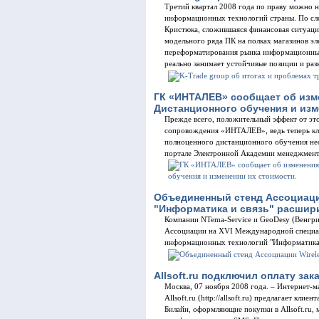
Третий квартал 2008 года по праву можно н
информационных технологий страны. По сло
Кристюка, сложившаяся финансовая ситуаци
модельного ряда ПК на полках магазинов э
переформатирования рынка информационных 
реально занимает устойчивые позиции и раз
ГК «ИНТАЛЕВ» сообщает об изм
Дистанционного обучения и изм
Прежде всего, положительный эффект от это
сопровождения «ИНТАЛЕВ», ведь теперь к
полноценного дистанционного обучения нео
портале Электронной Академии менеджме
Объединенный стенд Ассоциации
"Информатика и связь" расшир
Компании NTema-Service и GeoDesy (Венгри
Ассоциации на XVI Международной специал
информационных технологий "Информатика и 
Allsoft.ru подключил оплату зак
Москва, 07 ноября 2008 года. – Интернет-
Allsoft.ru (http://allsoft.ru) предлагает кли
Билайн, оформляющие покупки в Allsoft.ru, 