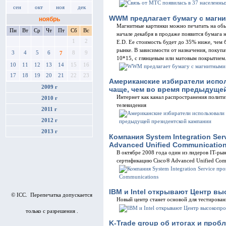
сен
окт
ноя
дек
WWM предлагает бумагу с магн
ноябрь
Магнитные картинки можно печатать на об
Пн
Вт
Ср
Чт
Пт
Сб
Вс
начале декабря в продаже появится бумага 
1
2
E.D. Ее стоимость будет до 35% ниже, чем 
рынке. В зависимости от назначения, поку
3
4
5
6
8
9
7
10*15, с глянцевым или матовым покрытием
10
11
12
13
14
15
16
17
18
19
20
21
22
23
Американские избиратели испо
2009 г
чаще, чем во время предыдуще
Интернет как канал распространения полит
2010 г
телевидения
2011 г
2012 г
2013 г
Компания System Integration Se
Advanced Unified Communicatio
В октябре 2008 года один из лидеров IT-рын
сертификацию Cisco® Advanced Unified Com
IBM и Intel открывают Центр 
© ICC. Перепечатка допускается
Новый центр станет основой для тестирова
только с разрешения .
K-Trade group об итогах и проб