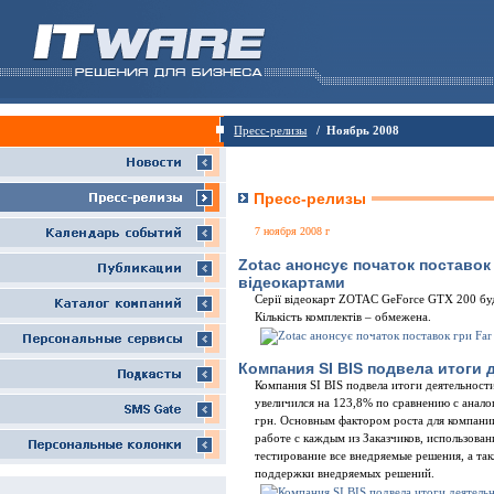
Пресс-релизы
/ Ноябрь 2008
Пресс-релизы
7 ноября 2008 г
Zotac анонсує початок поставок г
відеокартами
Серії відеокарт ZOTAC GeForce GTX 200 буду
Кількість комплектів – обмежена.
Компания SI BIS подвела итоги 
Компания SI BIS подвела итоги деятельност
увеличился на 123,8% по сравнению с анало
грн. Основным фактором роста для компани
работе с каждым из Заказчиков, использова
тестирование все внедряемые решения, а та
поддержки внедряемых решений.