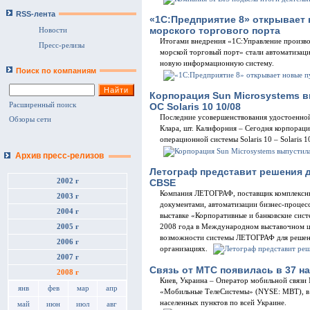
RSS-лента
«1С:Предприятие 8» открывает 
морского торгового порта
Новости
Итогами внедрения «1С:Управление произв
Пресс-релизы
морской торговый порт» стали автоматизаци
новую информационную систему.
Поиск по компаниям
Корпорация Sun Microsystems в
ОС Solaris 10 10/08
Расширенный поиск
Последние усовершенствования удостоенной 
Обзоры сети
Клара, шт. Калифорния – Сегодня корпораци
операционной системы Solaris 10 – Solaris 1
Архив пресс-релизов
Летограф представит решения д
CBSE
2002 г
Компания ЛЕТОГРАФ, поставщик комплексны
2003 г
документами, автоматизации бизнес-процес
2004 г
выставке «Корпоративные и банковские сист
2008 года в Международном выставочном це
2005 г
возможности системы ЛЕТОГРАФ для решени
2006 г
организациях.
2007 г
Связь от МТС появилась в 37 н
2008 г
Киев, Украина – Оператор мобильной связ
янв
фев
мар
апр
«Мобильные ТелеСистемы» (NYSE: MBT), в о
населенных пунктов по всей Украине.
май
июн
июл
авг