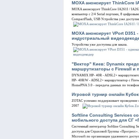
MOXA анонсирует ThinkCore IA2
MOXA анонсирует ThinkCore IA261I / IA26
компьютер c 2/4 Serial портами, 8 цифров
CompactFlash, USB Устройства уже доступны
MOXA анонсирует VPort D351
индустриальный видеодекод
Устройства уже доступны для заказа.
"Вектор" Киев: Dynamix пред
маршрутизаторы с Firewall и
DYNAMIX HP- 40R - ADSL2+ маршрутизато
HP- 40R/W - ADSL2+ маршрутизатор с Firew
HomePNA 3.0 - передача данных по телефо
Игровой турнир онлайн Кубок
ZOTAC успешно поддерживает проведение он
2007
Softline Consulting Services 
мобильного доступа для СГ «
Системный интегратор Softline Consulting S
доступа для Страховой Группы «Прогресс». 
Microsoft по организации удаленного досту