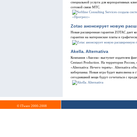
специальной услуги для корпоративных кли
сотовой связи MТС.
Zotac анонсирует новую рас
Новая расширенная гарантия ZOTAC дает ко
гарантии на материнские платы и графически
Akella. Alternativa
Компания «Акелла» выступит издателем фант
Centauri Production. На территории России,
«Alternativa: Нечего терять». Alternativa о
киберпанка. Новая игра будет выполнена в с
сегодняшний вещи будут сочетаться с прод
© ITware 2000-2008