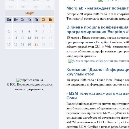
сен
окт
ноя
дек
Microlab - награждает победи
март
Вечером 20 марта 2008 года, в зале спорт
Технологий состоялось награждение коман
Пн
Вт
Ср
Чт
Пт
Сб
Вс
1
2
В Киеве прошла конференция
программирования Exeption #
3
4
5
6
7
8
9
15 марта в Киеве состоялась первая профес
10
11
12
13
14
15
16
программирования «Exception Conference #0
17
18
19
20
22
23
21
области разработки GUI- и Web- приложений
которая объединила профи в языках програ
«под одной крышей».
Компания "Диалог Информаци
круглый стол
18 марта 2008 года в Grand Hotel Europe со
© ICC. Перепечатка допускается
по внедрению информационных систем на п
только с разрешения .
«М2М телематика» автоматиз
Сочи
Российский разработчик систем мониторинг
автобусы городского общественного трансп
перевозочным процессом М2М-CityBus на б
оснащению автобусов оборудованием высту
«М2М телематика» – ООО «Навигатор-Юг».
системы М2М-CityBus с начала разработки в 