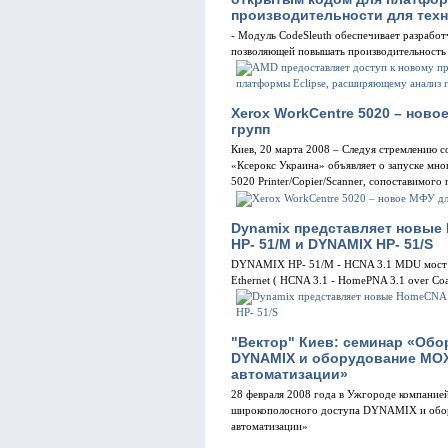
производительности для техн
- Модуль CodeSleuth обеспечивает разработ
позволяющей повышать производительность
Xerox WorkCentre 5020 – нов
групп
Киев, 20 марта 2008 – Следуя стремлению с
«Ксерокс Украина» объявляет о запуске мн
5020 Printer/Copier/Scanner, сопоставимого
Dynamix представляет новые 
HP- 51/M и DYNAMIX HP- 51/S
DYNAMIX HP- 51/M - HCNA 3.1 MDU мост (
Ethernet ( HCNA 3.1 - HomePNA 3.1 over Co
"Вектор" Киев: семинар «Об
DYNAMIX и оборудование MOX
автоматизации»
28 февраля 2008 года в Ужгороде компание
широкополосного доступа DYNAMIX и обор
автоматизации»