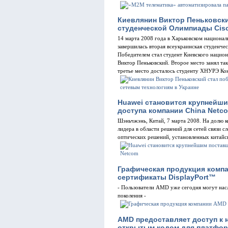
Киевлянин Виктор Пеньковск
студенческой Олимпиады Cisc
14 марта 2008 года в Харьковском национа
завершилась вторая всеукраинская студенче
Победителем стал студент Киевского нацио
Виктор Пеньковский. Второе место занял та
третье место досталось студенту ХНУРЭ Ко
Huawei становится крупнейши
доступа компании China Netc
Шэньчжэнь, Китай, 7 марта 2008. На долю к
лидера в области решений для сетей связи 
оптических решений, установленных китайс
Графическая продукция комп
сертификаты DisplayPort™
- Пользователи AMD уже сегодня могут на
поколения -
AMD предоставляет доступ к
открытым кодом для платфор