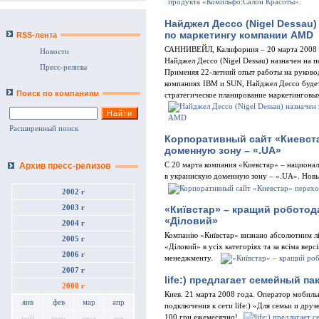
Найджел Дессо (Nigel Dessau)
по маркетингу компании AMD
RSS-лента
САННИВЕЙЛ, Калифорния – 20 марта 2008 
Новости
Найджел Дессо (Nigel Dessau) назначен на 
Пресс-релизы
Применяя 22-летний опыт работы на руково
компаниях IBM и SUN, Найджел Дессо будет
Поиск по компаниям
стратегическое планирование маркетингов
Расширенный поиск
Корпоративный сайт «Киевст
доменную зону – «.UA»
С 20 марта компания «Киевстар» – национал
Архив пресс-релизов
в украинскую доменную зону – «.UA». Новый
2002 г
«Київстар» – кращий роботод
2003 г
«Діловий»
2004 г
Компанію «Київстар» визнано абсолютним л
2005 г
«Діловий» в усіх категоріях та за всіма верс
2006 г
менеджменту.
2007 г
life:) предлагает семейный пак
2008 г
Киев. 21 марта 2008 года. Оператор мобильно
янв
фев
мар
апр
подключения к сети life:) «Для семьи и друз
100 грн ежемесячно!
май
июн
июл
авг