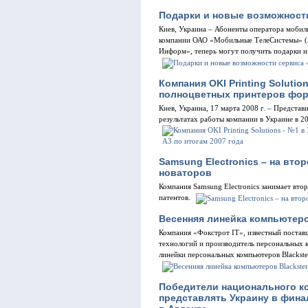
Подарки и новые возможност
Киев, Украина – Абоненты оператора моби
компании ОАО «Мобильные ТелеСистемы» (
Информ», теперь могут получить подарки 
Компания OKI Printing Solutio
полноцветных принтеров форм
Киев, Украина, 17 марта 2008 г. – Представи
результатах работы компании в Украине в 20
Samsung Electronics – на вт
новаторов
Компания Samsung Electronics занимает вто
патентов.
Весенняя линейка компьютеро
Компания «Фокстрот IT», известный постав
технологий и производитель персональных к
линейки персональных компьютеров Blackster
Победители национального ко
представлять Украину в финал