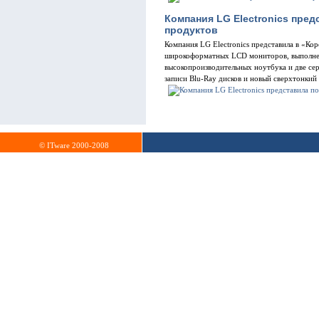
Компания LG Electronics пре
продуктов
Компания LG Electronics представила в «Ко
широкоформатных LCD мониторов, выполнен
высокопроизводительных ноутбука и две сер
записи Blu-Ray дисков и новый сверхтонкий
© ITware 2000-2008