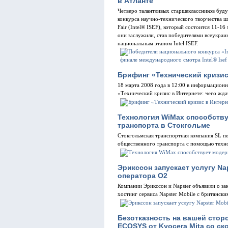
в Атланте
Четверо талантливых старшеклассников буд
конкурса научно-технического творчества шко
Fair (Intel® ISEF), который состоится 11-16
они заслужили, став победителями всеукраин
национальным этапом Intel ISEF.
Брифинг «Технический кризис
18 марта 2008 года в 12:00 в информационн
«Технический кризис в Интернете: чего жда
Технология WiMax способств
транспорта в Стокгольме
Стокгольмская транспортная компания SL п
общественного транспорта с помощью тех
Эрикссон запускает услугу Nap
оператора О2
Компании Эрикссон и Napster объявили о за
хостинг сервиса Napster Mobile с британск
Безотказность на вашей стор
ECOSYS от Kyocera Mita со ск