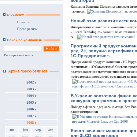
новаторов
Компания Samsung Electronics занимает вто
патентов.
RSS-лента
Новый этап развития сети ко
Новости
Интертелеком совместно с компанией «Укрко
Пресс-релизы
«Lucent Tehnologies» закончили монтажные
A.
Поиск по компаниям
Программный продукт компани
ред. 3», получил сертификат
1С:Предприятие».
Расширенный поиск
Программный продукт компании «1С-Рарус» 
сертификат «1С:Совместимо! Система прог
Архив пресс-релизов
подтверждает соответствие типового решен
программным продуктам, созданным на пла
2002 г
2003 г
В Украине состоялся финал н
2004 г
конкурса программных проекто
2005 г
Победу в финале одержала команда Best Fut
2006 г
радиоэлектроники
2007 г
2008 г
янв
фев
мар
апр
Epson начинает массовое про
для 3LCD-проекторов
май
июн
июл
авг