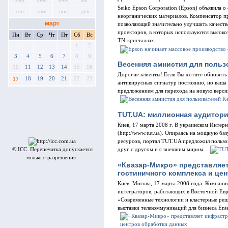
Seiko Epson Corporation (Epson) объявила о
сен
окт
ноя
дек
неорганических материалов. Компенсатор пр
март
позволяющий значительно улучшить качест
проекторов, в которых используются высок
Пн
Вт
Ср
Чт
Пт
Сб
Вс
TN-кристаллах.
1
2
3
4
5
6
7
8
9
Весенняя амнистия для пользов
10
11
12
13
14
15
16
Дорогие клиенты! Если Вы хотите обновить 
18
19
20
21
22
23
17
антивирусных сигнатур постоянно, но ваша 
предложением для перехода на новую версию
TUT.UA: миллионная аудитори
Киев, 17 марта 2008 г. В украинском Инте
(http://www.tut.ua). Опираясь на мощную б
ресурсов, портал TUT.UA предложил польз
друг с другом и c внешним миром.
© ICC. Перепечатка допускается
только с разрешения .
«Квазар-Микро» представляе
гостиничного комплекса и це
Киев, Москва, 17 марта 2008 года. Компан
интеграторов, работающих в Восточной Евр
«Современные технологии и кластерные ре
выставки телекоммуникаций для бизнеса En