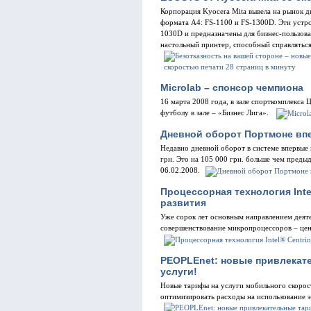
Корпорация Kyocera Mita вывела на рынок
формата A4: FS-1100 и FS-1300D. Эти устр
1030D и предназначены для бизнес-пользов
настольный принтер, способный справлятьс
Microlab – спонсор чемпиона
16 марта 2008 года, в зале спорткомплекса
футболу в зале – «Бизнес Лига».
Дневной оборот Портмоне вп
Недавно дневной оборот в системе впервые п
грн. Это на 105 000 грн. больше чем пред
06.02.2008.
Процессорная технология Inte
развития
Уже сорок лет основным направлением деятел
совершенствование микропроцессоров – цен
PEOPLEnet: новые привлекат
услуги!
Новые тарифы на услуги мобильного скоро
оптимизировать расходы на использование 