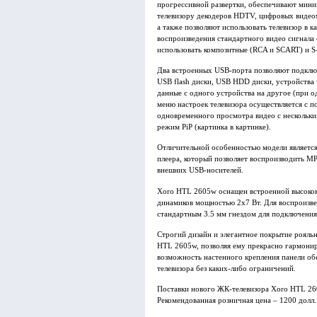
прогрессивной развертки, обеспечивают мини
телевизору декодеров HDTV, цифровых виде
а также позволяют использовать телевизор в 
воспроизведения стандартного видео сигнала
использовать композитные (RCA и SCART) и S
Два встроенных USB-порта позволяют подклю
USB flash диски, USB HDD диски, устройства 
данные с одного устройства на другое (при 
меню настроек телевизора осуществляется с 
одновременного просмотра видео с нескольки
режим PiP (картинка в картинке).
Отличительной особенностью модели являетс
плеера, который позволяет воспроизводить M
внешних USB-носителей.
Xoro HTL 2605w оснащен встроенной высокок
динамиков мощностью 2х7 Вт. Для воспроизве
стандартным 3.5 мм гнездом для подключения
Строгий дизайн и элегантное покрытие рояль
HTL 2605w, позволяя ему прекрасно гармони
возможность настенного крепления панели об
телевизора без каких-либо ограничений.
Поставки нового ЖК-телевизора Xoro HTL 260
Рекомендованная розничная цена – 1200 долл.