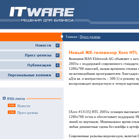
Главная /
Пресс-релизы
Новый ЖК-телевизор Xoro HTL
Компания MAS Elektronik AG объявляет о нач
2605w с поддержкой современного стандарта
1280х768 пикселей, малым временем отклика 
мультимедийным проигрывателем. Благодаря в
кД/м кв. и контрастность – 500:1) и режиму
воспроизводит контрастную и четкую картинк
RSS-лента
Новости
[Xoro #13135] HTL 2605w оснащен высокока
Пресс-релизы
1280x768 точек и обеспечивает поддержку H
линий по вертикали. Минимальное время откл
любые динамичные сцены без шлейфа и артефа
Современные разъемы видеовходов, включая