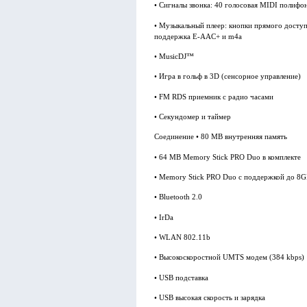
• Сигналы звонка: 40 голосовая MIDI полифо
• Музыкальный плеер: кнопки прямого досту
поддержка E-AAC+ и m4a
• MusicDJ™
• Игра в гольф в 3D (сенсорное управление)
• FM RDS приемник с радио часами
• Секундомер и таймер
Соединение • 80 MB внутренняя память
• 64 MB Memory Stick PRO Duo в комплекте
• Memory Stick PRO Duo с поддержкой до 8
• Bluetooth 2.0
• IrDa
• WLAN 802.11b
• Высокоскоростной UMTS модем (384 kbps)
• USB подставка
• USB высокая скорость и зарядка