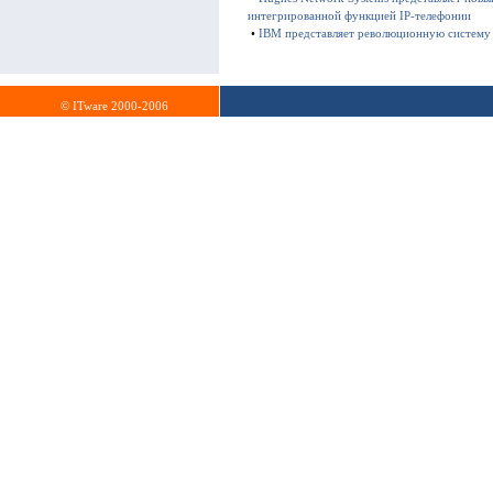
интегрированной функцией IP-телефонии
•
IBM представляет революционную систему н
© ITware 2000-2006