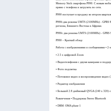
Memory Stick смартфона P990. С новым моб
прямо с телефона и загрузить по сети.
P990 поступает в продажу во втором квартал
P990i два режима UMTS (2100MHz) - GPRS 9
региона, Ближнего Востока и Африки.
P990c два режима UMTS (2100MHz) - GPRS 9
P990 – Краткий обзор:
Работа с изображениями и сообщениями • 2-х
• 2.5 x цифровой Zoom
• Видеотелефония с двумя камерами и подд
• Фото подсветка
• Потоковое видео и воспроизведение видео 
• Редактор изображения
• Большой 2.8 дюймовый QVGA (240 x 320) с
Развлечения • Поддержка Stereo Bluetooth
• DRM: OMA phase 1