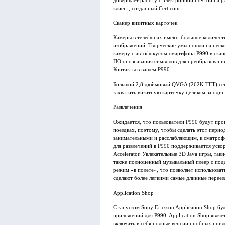
довершает работу с электронной почтой на р
клиент, созданный Certicom.
Сканер визитных карточек
Камеры в телефонах имеют большое количест
изображений. Творческие умы пошли на неско
камеру с автофокусом смартфона P990 в скане
ПО опознавания символов для преобразовани
Контакты в вашем P990.
Большой 2,8 дюймовый QVGA (262K TFT) сен
захватить визитную карточку целиком за один
Развлечения
Ожидается, что пользователи P990 будут про
поездках, поэтому, чтобы сделать этот пери
занимательными и расслабляющим, к сматроф
для развлечений в P990 поддерживается уско
Accelerator. Увлекательные 3D Java игры, таки
также полноценный музыкальный плеер с по
режим «в полете», что позволяет использова
сделают более легкими самые длинные переез
Application Shop
С запуском Sony Ericsson Application Shop 
приложений для P990. Application Shop явля
включать в себя полные версии пробных при