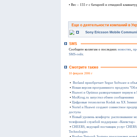
• Вес – 155 г с батареей и откидной клавиату
Еще о деятельности компаний в Ук
Sony Ericsson Mobile Communic
SMS
Сообщите коллегам о последних
новостях
,
пр
SMS-гейт
.
Смотрите также
10 февраля 2006 г
•
Borland приобретает Segue Software и объя
•
Новая версия программного продукта "Обл
•
Huawei и Optimus разворачивают первую в
•
MoiKrug.ru запустил обмен сообщениями
•
Цифровые технологии Kodak на XX Зимни
•
Nortel и Huawei создают совместное предп
доступа
•
Новый уровень комфорта: распознавание мо
телефонной службой поддержки «Киевстар»
•
CHEERS, ведущий поставщик услуг CHERS, 
Technologies
•
Hughes Network Systems представляет нов