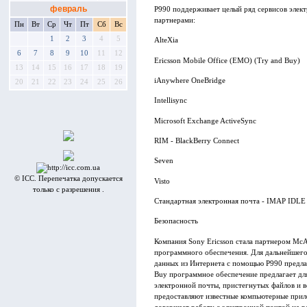
февраль
P990 поддерживает целый ряд сервисов элек
партнерами:
Пн
Вт
Ср
Чт
Пт
Сб
Вс
1
2
3
4
5
AlteXia
6
7
8
9
10
11
12
Ericsson Mobile Office (EMO) (Try and Buy)
13
14
15
16
17
18
19
iAnywhere OneBridge
20
21
22
23
24
25
26
Intellisync
Microsoft Exchange ActiveSync
RIM - BlackBerry Connect
Seven
© ICC. Перепечатка допускается
Visto
только с разрешения .
Стандартная электронная почта - IMAP IDLE 
Безопасность
Компания Sony Ericsson стала партнером McA
программного обеспечения. Для дальнейшего
данных из Интернета с помощью P990 предлага
Buy программное обеспечение предлагает д
электронной почты, пристегнутых файлов и в
предоставляют известные компьютерные прил