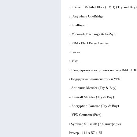
o Ericsson Mobile Office (EMO) (Try and Buy)
o iAnywhere OneBridge
o Intellisync
o Microsoft Exchange ActiveSync
o RIM - BlackBerry Connect
o Seven
o Visto
o Стандартная электронная почта - IMAP IDL
• Поддержка безопасностиь и VPN
– Anti virus McAfee (Try & Buy)
– Firewall McAfee (Try & Buy)
– Encryption Pointsec (Try & Buy)
– VPN Certicom (Free)
• Symbian 9.1 и UIQ 3.0 платформа
Размер - 114 x 57 x 25