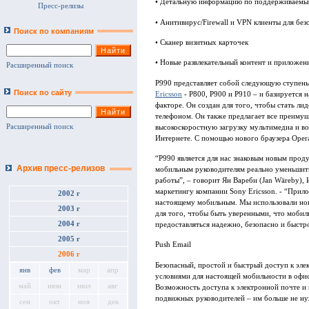
• Детальную информацию по поддерживаемым
Пресс-релизы
• Анитивирус/Firewall и VPN клиенты для бе
Поиск по компаниям
• Сканер визитных карточек
• Новые развлекательный контент и приложен
Расширенный поиск
P990 представляет собой следующую ступен
Поиск по сайту
Ericsson
- P800, P900 и P910 – и базируется 
факторе. Он создан для того, чтобы стать л
телефоном. Он также предлагает все преимущ
Расширенный поиск
высокоскоростную загрузку мультимедиа и 
Интернете. С помощью нового браузера Oper
“P990 является для нас знаковым новым прод
Архив пресс-релизов
мобильным руководителям реально уменьшить
работы”, – говорит Ян Вареби (Jan Wäreby),
маркетингу компании Sony Ericsson. - “Прило
2002 г
настоящему мобильным. Мы использовали нов
2003 г
для того, чтобы быть уверенными, что мобил
2004 г
предоставляться надежно, безопасно и быстр
2005 г
Push Email
2006 г
Безопасный, простой и быстрый доступ к эл
янв
фев
мар
апр
условиями для настоящей мобильности в офисе
май
июн
июл
авг
Возможность доступа к электронной почте и 
подвижных руководителей – им больше не нуж
сен
окт
ноя
дек