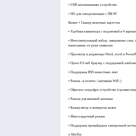
• USB запоминающее устройство
• ПО для синхронизации с ПК PC
Бизнес • Сканер визитных карточек
• Удобная клавиатура с подсветкой в 4 вар
• Интеллектуальный набор: завершение слов, 
написанных от руки символов
• Просмотр и редакторы Word, excel и Power
• Opera 8.0 веб браузер с поддержкой альбо
• Поддержка RSS новостных лент
• Режим «в полете» (активная WiFi )
• Офисное хендсфри устройство (громкогово
• Разъем для внешней антенны
• Калькулятор и конвертер валют
• Многозадачный режим
• Поддержка провайдеров электронной почты
o AlteXia