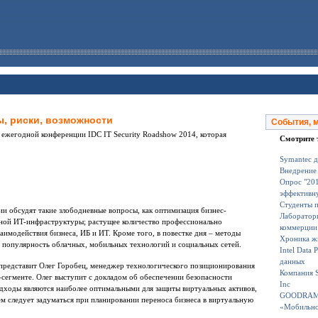
ы, риски, возможности
События, 
 ежегодной конференции IDC IT Security Roadshow 2014, которая
Смотрите 
Symantec д
Внедрение
Опрос "201
эффективну
Студенты п
и обсудят такие злободневные вопросы, как оптимизация бизнес-
Лаборатори
вной ИT-инфраструктуры; растущее количество профессионально
коммерции
аимодействия бизнеса, ИБ и ИT. Кроме того, в повестке дня – методы
Хроника жи
 популярность облачных, мобильных технологий и социальных сетей.
Intel Data
данных
представит Олег Горобец, менеджер технологического позиционирования
Компания S
сегменте. Олег выступит с докладом об обеспечении безопасности
Inc
одходы являются наиболее оптимальными для защиты виртуальных активов,
GOODRAM S
чем следует задуматься при планировании переноса бизнеса в виртуальную
«Мобильное