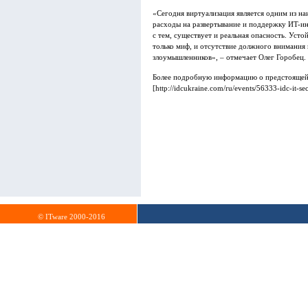
«Сегодня виртуализация является одним из на
расходы на развертывание и поддержку ИT-ин
с тем, существует и реальная опасность. Уст
только миф, и отсутствие должного внимания 
злоумышленников», – отмечает Олег Горобец.
Более подробную информацию о предстоящей
[http://idcukraine.com/ru/events/56333-idc-it-
© ITware 2000-2016