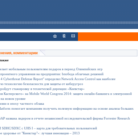
мнения, комментарии
также
елает мобильным пользователям подарок в период Олимпийских игр
 проектного управления на предприятии: bпобеда облачных решений
4 Cyberthreat Defense Report" определил Network Access Control как наиболее
ю технологию безопасности для защиты от киберугроз
ройдут стажировку в технической дирекции «Киевстар»
я Касперского» на Mobile World Congress 2014: защита онлайн-банкинга и электронной
 на новом уровне
зни в эпоху частного облака
 Platform помогает компаниям получить полезную информацию на основе анализа больших
AP названа лидером в отчете независимой исследовательской фирмы Forrester Research
DHC/SDXC с UHS I – карта для требовательных пользователей
 здоровье от "Киевстар"»: лучшая инновация – 2013