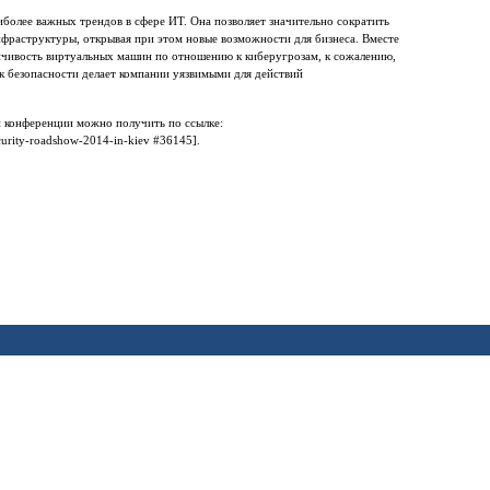
иболее важных трендов в сфере ИT. Она позволяет значительно сократить
фраструктуры, открывая при этом новые возможности для бизнеса. Вместе
ойчивость виртуальных машин по отношению к киберугрозам, к сожалению,
к безопасности делает компании уязвимыми для действий
 конференции можно получить по ссылке:
security-roadshow-2014-in-kiev #36145].