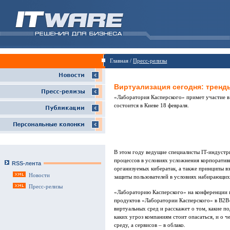
Главная /
Пресс-релизы
Виртуализация сегодня: тренд
«Лаборатория Касперского» примет участие в
состоится в Киеве 18 февраля.
В этом году ведущие специалисты IT-индустри
процессов в условиях усложнения корпорати
RSS-лента
организуемых кибератак, а также принципы вз
Новости
защиты пользователей в условиях набирающих
Пресс-релизы
«Лабораторию Касперского» на конференции 
продуктов «Лаборатории Касперского» в B2B-
виртуальных сред и расскажет о том, какие п
каких угроз компаниям стоит опасаться, и о 
среду, а сервисов – в облако.