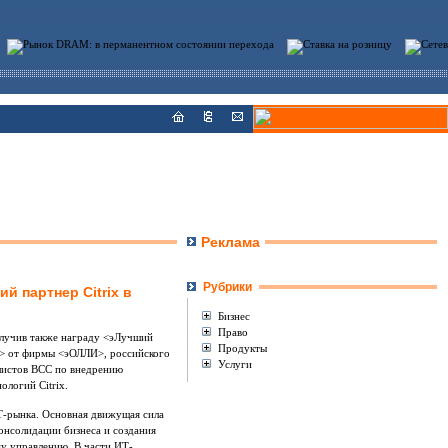
Реклама
Рубрики
й партнер Citrix в
Бизнес
Право
получив также награду <эЛучший
Продукты
да> от фирмы <эОЛЛИ>, российского
Услуги
алистов BCC по внедрению
логий Citrix.
Т-рынка. Основная движущая сила
онсолидации бизнеса и создания
у управлению. В части ИТ-