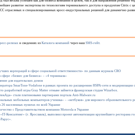
д был весьма успешен как для бизнеса компании в целом, так и для направления решений т
нейшее развитие экспертизы по технологиям терминального доступа и продуктам Citrix с ц
BCC отраслевых и специализированных кросс-индустриальных решений для динамично разв
ресс-релизах
и сведениях из
Каталога компаний
через наш
SMS-гейт
.
 лучших корпораций в сфере социальной ответственности» по данным журнала CRO
 сфере «бизнес для бизнеса» – «4 терминала»
ение для издательских домов
ператора SmarTone-Vodafone в рамках проекта по расширению HSPA-сети и модернизации 
что разработкой игры Gray Matter отныне займется французская студия Wizarbox.
БлокАда» стали платиновыми партнерами портала Anti-Malware.ru
сональных мобильных компьютеров ученика» – «нетбуков» для мирового образовательного р
в 26 населенных пунктах по всей Украине
ничество с Представительством компании Motorola в Украине
«IT-Консалтинг» (г. Ярославль), выполнил проект автоматизации крупнейшего ресторана го
-Рарус».