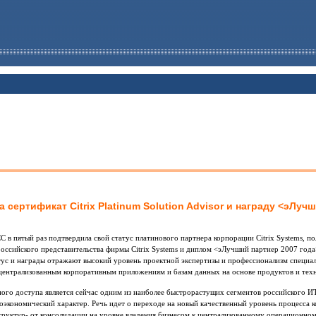
сертификат Citrix Platinum Solution Advisor и награду <эЛучши
CC в пятый раз подтвердила свой статус платинового партнера корпорации Citrix Systems, 
 российского представительства фирмы Citrix Systems и диплом <эЛучший партнер 2007 го
атус и награды отражают высокий уровень проектной экспертизы и профессионализм специ
централизованным корпоративным приложениям и базам данных на основе продуктов и техно
ного доступа является сейчас одним из наиболее быстрорастущих сегментов российского И
оэкономический характер. Речь идет о переходе на новый качественный уровень процесса к
руктур- от консолидации на уровне владения бизнесом к централизованному операционном