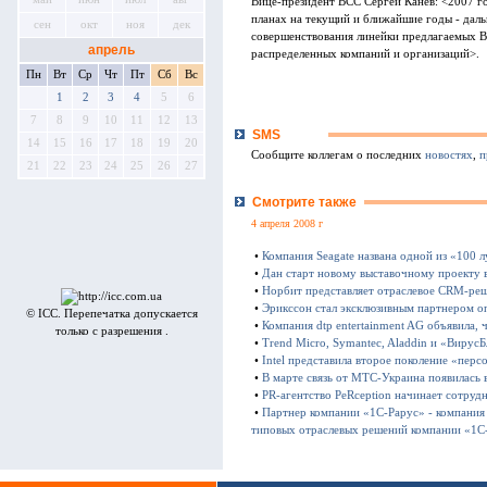
Вице-президент BCC Сергей Канев: <2007 го
планах на текущий и ближайшие годы - даль
сен
окт
ноя
дек
совершенствования линейки предлагаемых 
апрель
распределенных компаний и организаций>.
Пн
Вт
Ср
Чт
Пт
Сб
Вс
1
2
3
4
5
6
7
8
9
10
11
12
13
SMS
14
15
16
17
18
19
20
Сообщите коллегам о последних
новостях
,
п
21
22
23
24
25
26
27
Смотрите также
4 апреля 2008 г
•
Компания Seagate названа одной из «100
•
Дан старт новому выставочному проекту в
•
Норбит представляет отраслевое CRM-реш
•
Эрикссон стал эксклюзивным партнером о
© ICC. Перепечатка допускается
•
Компания dtp entertainment AG объявила, 
только с разрешения .
•
Trend Micro, Symantec, Aladdin и «Вирус
•
Intel представила второе поколение «пер
•
В марте связь от МТС-Украина появилась 
•
PR-агентство PeRception начинает сотруд
•
Партнер компании «1С-Рарус» - компания 
типовых отраслевых решений компании «1С