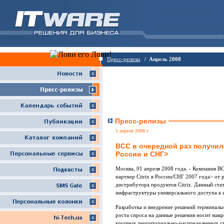
Пресс-релизы
/ Апрель 2008
Пресс-релизы
1 апреля 2008 г
BCC в очередной раз получила 
России и СНГ>
Москва, 01 апреля 2008 года. - Компания B
партнер Citrix в России/СНГ 2007 года> от
дистрибутора продуктов Citrix. Данный ст
инфраструктуры универсального доступа к 
Разработка и внедрение решений терминаль
роста спроса на данные решения носит макр
крупных территориально-распределенных ст