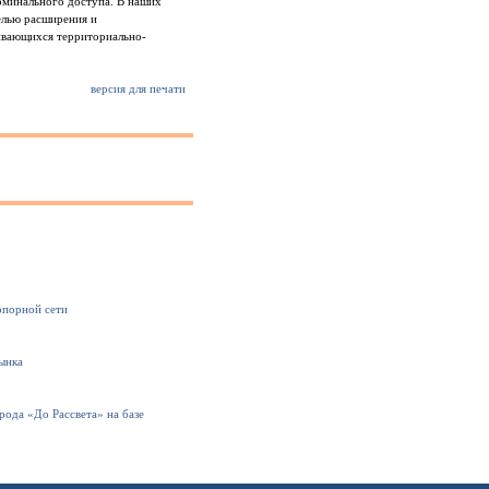
ерминального доступа. В наших
елью расширения и
ивающихся территориально-
версия для печати
опорной сети
ынка
рода «До Рассвета» на базе