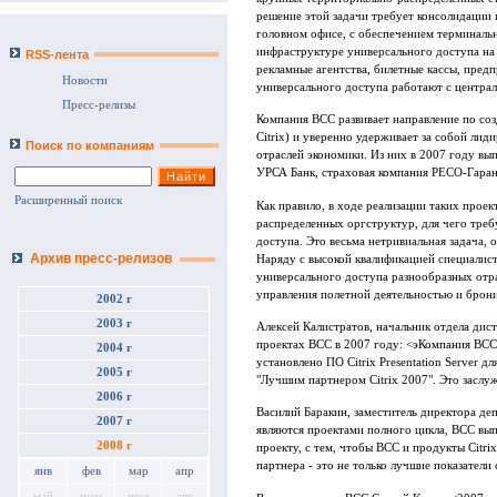
решение этой задачи требует консолидации
головном офисе, с обеспечением терминаль
инфраструктуре универсального доступа на 
RSS-лента
рекламные агентства, билетные кассы, пред
Новости
универсального доступа работают с центра
Пресс-релизы
Компания BCC развивает направление по соз
Citrix) и уверенно удерживает за собой ли
Поиск по компаниям
отраслей экономики. Из них в 2007 году вы
УРСА Банк, страховая компания РЕСО-Гаран
Расширенный поиск
Как правило, в ходе реализации таких про
распределенных оргструктур, для чего треб
доступа. Это весьма нетривиальная задача, 
Архив пресс-релизов
Наряду с высокой квалификацией специалис
универсального доступа разнообразных отра
управления полетной деятельностью и брони
2002 г
2003 г
Алексей Калистратов, начальник отдела дист
проектах BCC в 2007 году: <эКомпания ВСС 
2004 г
установлено ПО Citrix Presentation Server 
2005 г
"Лучшим партнером Citrix 2007". Это заслу
2006 г
Василий Баракин, заместитель директора де
2007 г
являются проектами полного цикла, BCC вы
2008 г
проекту, с тем, чтобы BCC и продукты Citr
партнера - это не только лучшие показател
янв
фев
мар
апр
май
июн
июл
авг