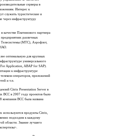
роизводительные серверы в
ложениям. Интерес к
гут служить туристические и
ые через инфраструктуру
 в качестве Платинового партнера
на предприятиях различных
е Телесистемы (МТС), Аэрофлот,
ЯНАО.
олее оптимальную для крупных
 инфраструктуре универсального
For Application, ABAP for SAP).
аптации к инфраструктуре
у телеком-операторов, приложений
ей и т.п.
зий Citrix Presentation Server в
ых ВСС в 2007 году проектов было
008 компания ВСС была названа
х используются продукты Citrix,
твенно подходим к каждому
той области. Звание лучшего
кспертизы>.