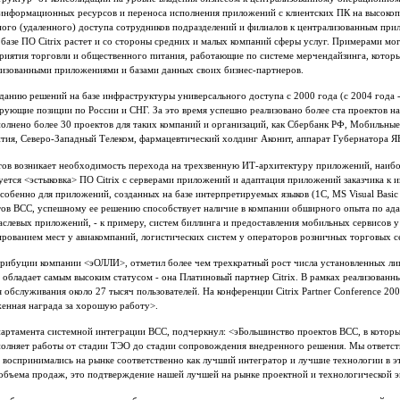
 информационных ресурсов и переноса исполнения приложений с клиентских ПК на высокоп
ного (удаленного) доступа сотрудников подразделений и филиалов к централизованным при
базе ПО Citrix растет и со стороны средних и малых компаний сферы услуг. Примерами мо
приятия торговли и общественного питания, работающие по системе мерчендайзинга, котор
лизованными приложениями и базами данных своих бизнес-партнеров.
данию решений на базе инфраструктуры универсального доступа с 2000 года (с 2004 года -
дирующие позиции по России и СНГ. За это время успешно реализовано более ста проектов 
полнено более 30 проектов для таких компаний и организаций, как Сбербанк РФ, Мобильны
тия, Северо-Западный Телеком, фармацевтический холдинг Аконит, аппарат Губернатора 
ектов возникает необходимость перехода на трехзвенную ИТ-архитектуру приложений, наиб
уется <эстыковка> ПО Citrix с серверами приложений и адаптация приложений заказчика к
особенно для приложений, созданных на базе интерпретируемых языков (1С, MS Visual Basic 
тов ВСС, успешному ее решению способствует наличие в компании обширного опыта по ад
слевых приложений, - к примеру, систем биллинга и предоставления мобильных сервисов 
рованием мест у авиакомпаний, логистических систем у операторов розничных торговых сет
рибуции компании <эОЛЛИ>, отметил более чем трехкратный рост числа установленных лицен
обладает самым высоким статусом - она Платиновый партнер Citrix. В рамках реализованн
для обслуживания около 27 тысяч пользователей. На конференции Citrix Partner Conference 2
женная награда за хорошую работу>.
партамента системной интеграции BCC, подчеркнул: <эБольшинство проектов BCC, в которы
полняет работы от стадии ТЭО до стадии сопровождения внедренного решения. Мы ответс
ix воспринимались на рынке соответственно как лучший интегратор и лучшие технологии в э
и объема продаж, это подтверждение нашей лучшей на рынке проектной и технологической э