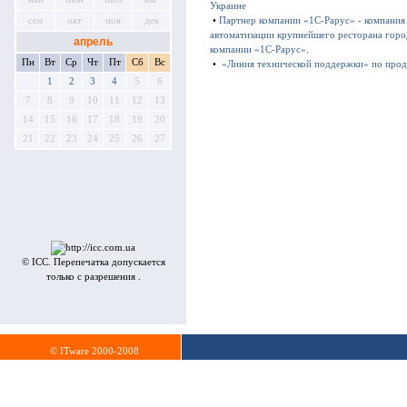
Украине
•
Партнер компании «1С-Рарус» - компания 
сен
окт
ноя
дек
автоматизации крупнейшего ресторана горо
апрель
компании «1С-Рарус».
Пн
Вт
Ср
Чт
Пт
Сб
Вс
•
«Линия технической поддержки» по продук
1
2
3
4
5
6
7
8
9
10
11
12
13
14
15
16
17
18
19
20
21
22
23
24
25
26
27
© ICC. Перепечатка допускается
только с разрешения .
© ITware 2000-2008