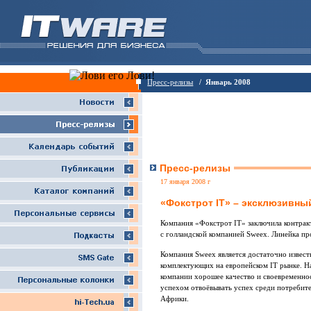
Пресс-релизы
/ Январь 2008
Пресс-релизы
17 января 2008 г
«Фокстрот IT» – эксклюзивны
Компания «Фокстрот IT» заключила контрак
с голландской компанией Sweex. Линейка пр
Компания Sweex является достаточно извес
комплектующих на европейском IT рынке. Н
компании хорошее качество и своевременнос
успехом отвоёвывать успех среди потребите
Африки.