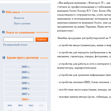
«Мы выбрали компанию «Фокстрот IT», как 
считаем их профессиональным и стабильным
компании Sweex Europe B.V. Ганс Хелло (Ha
RSS-лента
плодотворного сотрудничества, успех котор
Новости
нынешнему и потенциальному потенциалу ко
заинтересованности компании Sweex, нам у
Пресс-релизы
продвижение на рынке Украины. Наша мечта,
реальностью».
Поиск по компаниям
Линейка продукции дистрибутируемой на Ук
Расширенный поиск
- устройства ввода (клавиатуры, мыши и ков
- устройства для передачи изображения и з
наушники, гарнитуры, плееры, фоторамки, г
Архив пресс-релизов
- устройства для работы в сети и интернет
2002 г
коммутаторы, маршрутизаторы);
2003 г
- устройства для хранения информации (вне
2004 г
- устройства питания (ИБП, блоки питания, 
2005 г
2006 г
- ноутбучные аксессуары (мыши, кипады, за
2007 г
- игровые манипуляторы (рули, геймпады, 
2008 г
янв
фев
мар
апр
май
июн
июл
авг