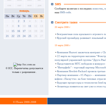
SMS
сен
окт
ноя
дек
Сообщите коллегам о последних
новостях
,
п
январь
наш
SMS-гейт
.
Пн
Вт
Ср
Чт
Пт
Сб
Вс
1
2
3
4
5
6
Смотрите также
7
8
9
10
11
12
13
20 марта 2008 г
14
15
16
17
18
19
20
•
Безграничная сила идеального игрового 
21
22
23
24
25
26
27
•
Курский провайдер развивает локальный и
19 марта 2008 г
•
Компания Huawei заключила контракт с C
•
22 марта на территории магазина “Фокстр
популярной украинской группы “Друга Ріка
•
Представители МТС победили в конкурсе 
•
"Интерфейс" - торговый партнер Microsoft
© ICC. Перепечатка допускается
•
Компания Hewlett-Packard провела треть
только с разрешения .
•
Партнер компании «1С-Рарус» - компания 
кофеен «Паскуччи» на базе типовых отрасл
•
Будущие процессоры и технологии Intel:п
•
Атлантида появится на свет уже в этом го
© ITware 2000-2008