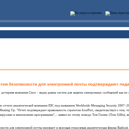
тем безопасности для электронной почты подтверждают лиде
, дочерняя компания Cisco - лидер рынка систем для защиты электронных сообщений как по 
о отчете аналитической компании IDC под названием Worldwide Messaging Security 2007–20
s Heating Up. "Отчет подтверждает правильность стратегии IronPort, свидетельствуя о том, 
ирусами и шпионскими программами", - заявил по этому поводу Том Гиллис (Tom Gillis), ви
сности для электронной почты признает и ведущая отраслевая аналитическая фирма Radicati