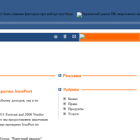
Реклама
Рубрики
рство IronPort
Бизнес
объему доходов, так и по
Право
Продукты
Услуги
11 Forecast and 2006 Vendor
что мы предоставляем заказчикам
це-президент IronPort по
 Group. "Рыночный квадрат"