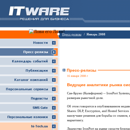
Пресс-релизы
/ Январь 2008
Пресс-релизы
16 января 2008 г
Ведущие аналитики рынка сис
Сан-Бруно (Калифорния) -- IronPort Systems
размерам рыночной доли.
Об этом говорится в опубликованном недавн
Shares: DLP, Encryption, and Hosted Service
наилучшие решения для борьбы со спамом, в
маркетингу.
Лидерство IronPort на рынке средств безопа