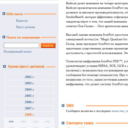
Radicati делит компании на четыре категории: 
Radicati провозгласила компанию IronPort л
должное за высокую производительность, о
RSS-лента
SenderBase®, которая эффективно отфильтро
Новости
свидетельствует о том, что нашей компании
отметил Том Гиллис. - Этот критически важ
Пресс-релизы
Высокой оценки компания IronPort удостоил
Поиск по компаниям
электронной почты (см. "Magic Quadrant for E
Group, вице-президент IronPort по маркети
заказчикам существенные деловые преимуще
Расширенный поиск
доступность с простотой использования. Эт
Технология шифрования IronPort PXE™, уста
удовлетворяет условия HIPAA, SOX, GLB и 
Архив пресс-релизов
(политик) с возможностью отслеживания пр
сообщения без помощи специалистов. При э
2002 г
независимо от того, каким почтовым клиент
2003 г
шифрования, что делает систему IronPort 
2004 г
2005 г
2006 г
SMS
2007 г
Сообщите коллегам о последних
новостях
,
п
2008 г
янв
фев
мар
апр
Смотрите также
май
июн
июл
авг