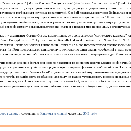
"зрелых игроков" (Mature Players), "специалистов" (Specialists), "первопроходцев" (Trail Blaz
идером соответствующего рыночного сегмента, подчеркнув ведущую роль устройства IronPort
твечающую требованиям крупных предприятий. Особой похвалы аналитиков Radicati удостои
вывает спам и защищает корпоративные сети от множества других угроз. “Лидерство IronPor
 принадлежит наибольшая доля этого рынка и что мы предлагаем лучшее в мире устройство 
ный сетевой элемент останавливает потоки спама и отражает множество атак, организуемых 
ась и у аналитиков Gartner Group, поместивших ее в зону лидеров "магического квадрата"
mail Encryption, 2007", by Eric Ouellet, Arabella Hallawell, Gartner, Inc., November 8, 200
нгу заявил: "Наша технология шифрования IronPort PXE соответствует всем законодательны
ства. IronPort предоставляет единственную технологию шифрования сообщений e-mail, с
а технология успешно работает в критически важных системах, защищающих до 30 миллион
новленная вместе с фильтрами нового поколения на системах защиты электронной почты I
другие нормативные требования, предусматривающие шифрование сообщений e-mail на осн
едыдущих действий. Решения IronPort дают возможность любому пользователю передавать
том, чтобы расшифровать сообщение, адресату не нужно устанавливать никаких нестандар
ом он пользуется. В отличие от традиционных схем PKI, клиентам IronPort не нужно заран
идеальным решением для безопасного обмена электронными сообщениями с другими компани
ресс-релизах
и сведениях из
Каталога компаний
через наш
SMS-гейт
.