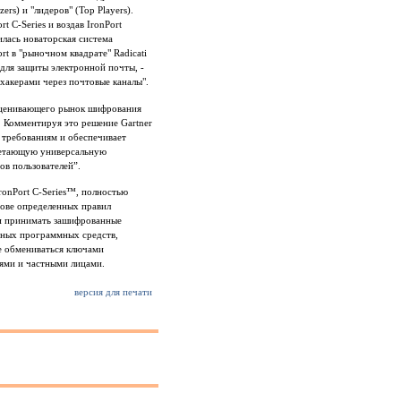
ers) и "лидеров" (Top Players).
 C-Series и воздав IronPort
лась новаторская система
t в "рыночном квадрате" Radicati
для защиты электронной почты, -
хакерами через почтовые каналы".
, оценивающего рынок шифрования
7). Комментируя это решение Gartner
м требованиям и обеспечивает
очетающую универсальную
ов пользователей”.
ronPort C-Series™, полностью
ове определенных правил
 и принимать зашифрованные
тных программных средств,
ее обмениваться ключами
ями и частными лицами.
версия для печати