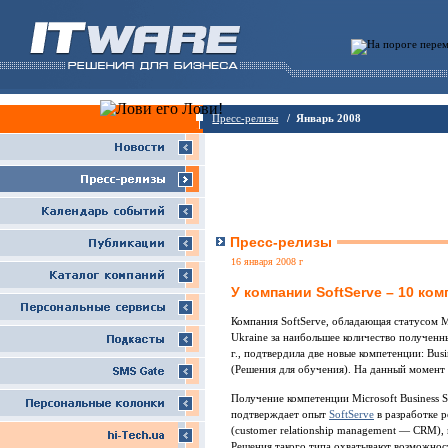
Пресс-релизы
/ Январь 2008
Пресс-релизы
16 января 2008 г
У компании SoftServe – 10 ком
Компания SoftServe, обладающая статусом Mic
Ukraine за наибольшее количество получен
г., подтвердила две новые компетенции: Busin
(Решения для обучения). На данный момент 
Получение компетенции Microsoft Business So
подтверждает опыт
SoftServe
в разработке 
(customer relationship management — CRM),
Решения такого типа охватывают возможнос