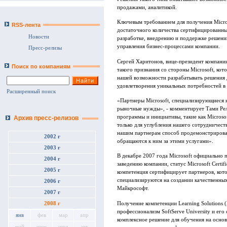
продажами, аналитикой.
Ключевым требованием для получения Microso
RSS-лента
достаточного количества сертифицированны
Новости
разработке, внедрению и поддержке решений
управления бизнес-процессами компании.
Пресс-релизы
Сергей Харитонов, вице-президент компани
Поиск по компаниям
такого признания со стороны Microsoft, кот
нашей возможности разрабатывать решения 
удовлетворения уникальных потребностей в
Расширенный поиск
«Партнеры Microsoft, специализирующиеся 
рыночные нужды», - комментирует Тами Релл
программы и инициативы, такие как Microsof
Архив пресс-релизов
только для углубления нашего сотрудничеств
нашим партнерам способ продемонстрироват
2002 г
обращаются к ним за этими услугами».
2003 г
В декабре 2007 года Microsoft официально 
2004 г
заведению компании, статус Microsoft Certif
2005 г
компетенция сертифицирует партнеров, кото
специализируются на создании качественны
2006 г
Майкрософт.
2007 г
Получение компетенции Learning Solutions 
2008 г
профессионализм SoftServe University и его
янв
фев
мар
апр
комплексное решение для обучения на основе
май
июн
июл
авг