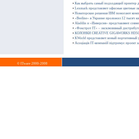
•
Как выбрать самый подходящий принтер 
•
Lexmark представляет офисные цветные 
•
Новаторские решения IBM помогают комп
•
«Beeline» в Украине проложил 12 тысяч 
•
Aladdin и «Инверсия» представляют совме
•
«Фокстрот IT» – эксклюзивный дистрибут
•
КОЛОНКИ CREATIVE GIGAWORKS HD5
•
KWorld представляет новый портативный у
•
Асоціація ІТ-компаній підтримує проект з
© ITware 2000-2008