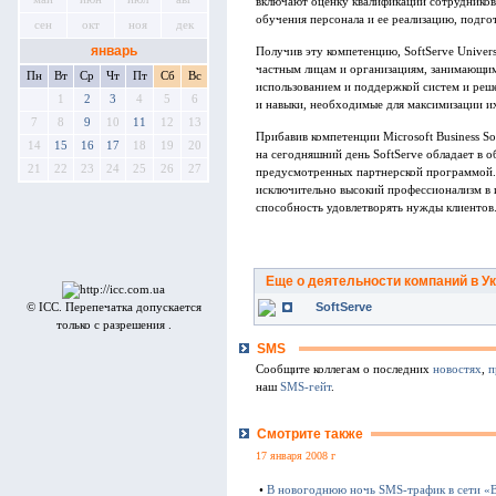
включают оценку квалификации сотрудников
обучения персонала и ее реализацию, подгото
сен
окт
ноя
дек
январь
Получив эту компетенцию, SoftServe Univer
частным лицам и организациям, занимающим
Пн
Вт
Ср
Чт
Пт
Сб
Вс
использованием и поддержкой систем и реше
1
2
3
4
5
6
и навыки, необходимые для максимизации и
7
8
9
10
11
12
13
Прибавив компетенции Microsoft Business Sol
14
15
16
17
18
19
20
на сегодняшний день SoftServe обладает в 
21
22
23
24
25
26
27
предусмотренных партнерской программой.
исключительно высокий профессионализм в 
способность удовлетворять нужды клиентов
Еще о деятельности компаний в У
SoftServe
© ICC. Перепечатка допускается
только с разрешения .
SMS
Сообщите коллегам о последних
новостях
,
п
наш
SMS-гейт
.
Смотрите также
17 января 2008 г
•
В новогоднюю ночь SMS-трафик в сети «B