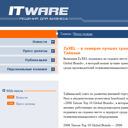
Главная /
Пресс-релизы
ZyXEL – в семерке лучших тра
Тайваня
Компания ZyXEL поднялась на седьмое место 
Global Brands», в который вошли лучшие тра
среди производителей телекоммуникационног
RSS-лента
Тайваньский совет по развитию внешней торг
Новости
Next и аналитическим агентством Interbrand
«2006 Taiwan Top 10 Global Brands», в котор
Пресс-релизы
активно работающих на международном рынк
поднялась на седьмое место и лидирует сред
телекоммуникационного оборудования.
2006 Taiwan Top 10 Global Brands — 2006