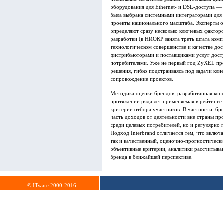
оборудования для Ethernet- и DSL-доступа —
была выбрана системными интеграторами для 
проекты национального масштаба. Эксперты 
определяют сразу несколько ключевых фактор
разработки (в НИОКР занята треть штата комп
технологическом совершенстве и качестве дос
дистрибьюторами и поставщиками услуг доступ
потребителями. Уже не первый год ZyXEL пред
решения, гибко подстраиваясь под задачи кли
сопровождение проектов.
Методика оценки брендов, разработанная конс
протяжении ряда лет применяемая в рейтинге 
критерии отбора участников. В частности, б
часть доходов от деятельности вне страны пр
среди целевых потребителей, но и регулярно 
Подход Interbrand отличается тем, что включ
так и качественный, оценочно-прогностически
объективные критерии, аналитики рассчитыв
бренда в ближайшей перспективе.
© ITware 2000-2016