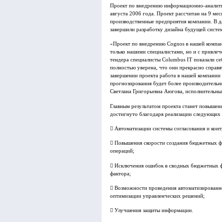
Проект по внедрению информационно-аналити
августа 2006 года. Проект рассчитан на 9 мес
производственные предприятия компании. В 
завершили разработку дизайна будущей систе
«Проект по внедрению Cognos в нашей компан
только нашими специалистами, но и с привлеч
тендера специалисты Columbus IT показали с
полностью уверена, что они прекрасно справя
завершении проекта работа в нашей компании 
прогнозирования будет более производительн
Светлана Григорьевна Аюгова, исполнительн
Главным результатом проекта станет повышен
достигнуто благодаря реализации следующих 
 Автоматизации системы согласования и кон
 Повышения скорости создания бюджетных 
операций;
 Исключения ошибок в сводных бюджетных ф
фактора;
 Возможности проведения автоматизированно
оптимизации управленческих решений;
 Улучшения защиты информации.