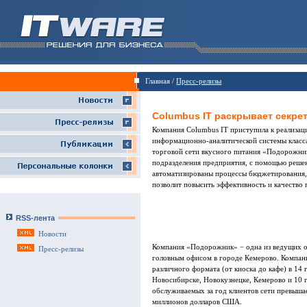
Главная /
Пресс-релизы
Columbus IT раскрывает секре
Компания Columbus IT приступила к реализац
информационно-аналитической системы класса
торговой сети вкусного питания «Подорожник
подразделения предприятия, с помощью реше
автоматизированы процессы бюджетирования, 
позволит повысить эффективность и качество
RSS-лента
Новости
Компания «Подорожник» − одна из ведущих о
Пресс-релизы
головным офисом в городе Кемерово. Компан
различного формата (от киоска до кафе) в 14
Новосибирске, Новокузнецке, Кемерово и 10 
обслуживаемых за год клиентов сети превышае
миллионов долларов США.