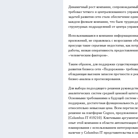
Динамичный рост компании, сопровождаемый 
требовал четкого и централизованного управл
задачей развития сети стало обеспечение еди
каждом филиале компании, что было труднод
структурных подразделений от центра управл
Использовавшаяся в компании информационная
приложений, не справлялась с возросшими об
присущи такие серьезные недостатки, как пот
работы, низкая оперативность предоставления
«человеческим фактором».
Таким образом, для поддержки существующих
развития бизнеса сети «Подорожник» требова
обладающая высоким запасом прочности и ре
бизнес-анализа и прогнозирования.
Для выбора подходящего решения руководство
аналитических систем средней ценовой катего
Основными требованиями к будущей системе с
поддержки, достаточная функциональность дл
относительно невысокая цена. Всем перечисл
решение на платформе Cognos, предложенное
[Columbus IT #19210]. Ключевыми аргумента
опыт этой компании в области автоматизации
планирования с использованием интегрирован
наличие у Columbus IT представительства в с