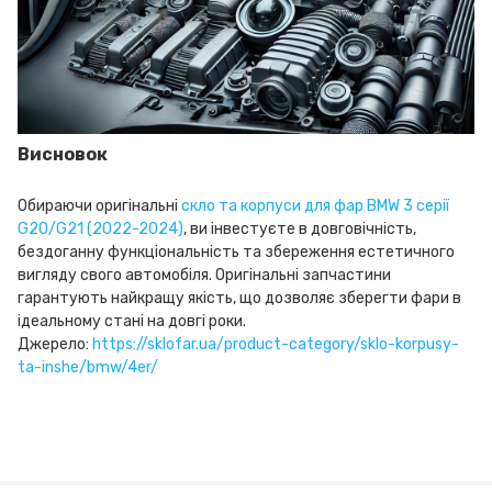
Висновок
Обираючи оригінальні
скло та корпуси для фар BMW 3 серії
G20/G21 (2022-2024)
, ви інвестуєте в довговічність,
бездоганну функціональність та збереження естетичного
вигляду свого автомобіля. Оригінальні запчастини
гарантують найкращу якість, що дозволяє зберегти фари в
ідеальному стані на довгі роки.
Джерело:
https://sklofar.ua/product-category/sklo-korpusy-
ta-inshe/bmw/4er/