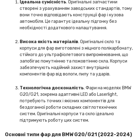
Ідеальна сумісність
. Оригінальні запчастини
створені з урахуванням заводських стандартів, тому
вони точно відповідають конструкції фар і кузова
автомобіля. Це гарантує ідеальну підгонку без
необхідності додаткового налаштування.
Висока якість матеріалів
. Оригінальні скло та
корпуси для фар виготовлені з міцного полікарбонату,
стійкого до ультрафіолетового випромінювання, що
запобігає помутнінню та пожовтінню скла. Корпуси
забезпечують надійний захист внутрішніх
компонентів фар від вологи, пилу та ударів.
Технологічна досконалість
. Фари на моделях BMW
G20/G21, зокрема адаптивні LED або Laserlight,
потребують точних і якісних компонентів для
бездоганної роботи складних світлотехнічних
систем. Оригінальні корпуси та скло ідеально
підтримують роботу цих систем.
Основні типи фар для BMW G20/G21 (2022-2024)