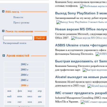
Компания Sony анонсировала производство 
сотовых телефонов.
RSS-лента
Выход Sony PlayStation 3 мо
Новости
Запланированный на эту весну дебют игровой
Пресс-релизы
Новая версия MS Office полу
Поиск по компаниям
Согласно решению Microsoft, следующая ве
Office 2007.
Расширенный поиск
ASBIS Ukraine стала «фотод
Впервые в ассортименте украинского офис
фотокамеры Samsung Electronics.
Архив новостей
Быстрая видеопамять от Sam
2002 г
Компания Samsung Electronics разработала
2003 г
для графических карт.
2004 г
Alcatel выходит на новые ры
2005 г
Компания Alcatel провела пресс-конференци
2006 г
деятельности в 2005 году.
янв
фев
мар
апр
IMC станет продвигать разраб
май
июн
июл
авг
Industrial Management Consulting (IMC) ст
MikroTik в Украине.
сен
окт
ноя
дек