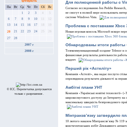
февраль
Для полноценной работы с Vi
Пн
Вт
Ср
Чт
Пт
Сб
Вс
Согласно исследованию Jon Peddie Research
не смогут в полной мере использовать инте
1
2
3
4
5
системе Windows Vista.
6
7
8
9
10
11
12
13
14
15
16
17
18
19
Проблема с поставками Xbox 
21
22
23
24
25
26
20
Новая игровая консоль Microsoft вскоре пе
27
28
Обнародованы итоги работы 
2007 г
Телекоммуникационный холдинг Telenor в с
2008 г
финансовые результаты деятельности работ
владеет.
Перший рiк «Астелiту»
Компанiя «Астелiт», яка надає послуги стiль
оприлюднила результати дiяльностi за перши
Амбiтнi плани УНТ
© ICC. Перепечатка допускается
Компанiя «Українськi новiтнi технологiї» (
только с разрешения .
широкосмугового доступу до Iнтернету на о
максимальну швидкiсть безпроводового прий
Мінтранзв’язку затвердило пл
10 лютого наказом Мiнтрансзв`язку № 119 з
конструкторських робiт Державного департам