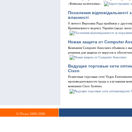
«Київська полiтехнiка».
Посилення відповідальності з
власності
9 лютого Верховна Рада прийняла у другому
Кримiнального кодексу України (щодо захист
Новая защита от Computer Ass
Компания Computer Associates объявила о вы
решения для защиты от вирусов и обеспечен
Ведущие торговые сети опти
Cisco
Розничные торговые сети Virgin Entertainme
производительности труда и улучшения ком
компании Cisco Systems.
© ITware 2000-2008