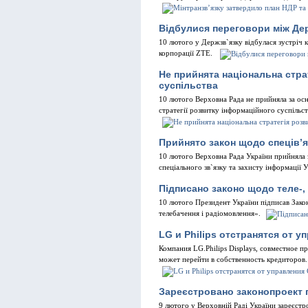
Відбулися переговори між Дер
10 лютого у Держзв`язку вiдбулася зустрiч к
корпорацiї ZTE.
Не прийнята національна стра
суспільства
10 лютого Верховна Рада не прийняла за ос
стратегiї розвитку iнформацiйного суспiльст
Прийнято закон щодо спеців’я
10 лютого Верховна Рада України прийняла 
спецiального зв`язку та захисту iнформацiї У
Підписано законо щодо теле-,
10 лютого Президент України пiдписав Зако
телебачення i радiомовлення».
LG и Philips отстранятся от 
Компания LG.Philips Displays, совместное пре
может перейти в собственность кредиторов.
Зареєстровано законопроект п
9 лютого у Верховнiй Радi України зареєстр