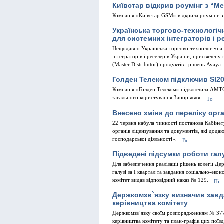
Київстар вiдкрив роумiнг з “М
Компанiя «Київстар GSM» вiдкрила роумiнг 
Українська торгово-технологi
для системних iнтеграторiв i р
Нещодавно Українська торгово-технологiчна
iнтеграторiв i реселерiв України, присвячену
(Master Distributor) продуктiв i рiшень Avaya.
Голден Телеком пiдключив SI2
Компанiя «Голден Телеком» пiдключила АМТ
загального користування Запорiжжя.
Внесено змiни до перелiку орг
22 червня набула чинностi постанова Кабiнет
органiв лiцензування та документiв, якi дода
господарської дiяльностi».
Пiдведенi пiдсумки роботи галу
Для забезпечення реалiзацiї рiшень колегiї Д
галузi за I квартал та завдання соцiально-еко
комiтет видав вiдповiдний наказ № 129.
Держкомзв`язку визначив завда
керiвництва комiтету
Держкомзв`язку своїм розпорядженням № 377 
керiвництва комiтету та план-графiк цих поїз