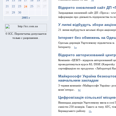
14
15
16
17
18
19
20
21
22
23
25
26
27
24
Вiдкрито оновлений сайт ДП «
28
29
30
Запрацював оновлений сайт ДП «Преса»: www.
iнформацiю про дiяльнiсть пiдприємства та по
2005 г
У липнi вiдбудуть збори акцiо
21 липня вiдбудуться загальнi збори акцiоне
© ICC. Перепечатка допускается
Iнтернет без обмежень на Оде
только с разрешения .
Одеська дирекцiя Укртелекому пiдключила м. 
Iнтернету.
Вiдкрито авторизований центр 
Компанiя «ЦЕБIТ» вiдкрила авторизований цен
проводитимуться курси KL DSSE (Kaspersky L
сертифiкацiєю по продуктах «Лабораторiї Ка
Майкрософт Україна безкоштов
навчальним закладам
З червня компанiя «Майкрософт Україна» роз
комп`ютера».
Цифровiзацiя сiльської мiсцев
Вiнницька дирекцiя Укртелекому ввела в сел
ємнiстю 250 номерiв. Такого ж типу АТС, тiл
Бершадського району.