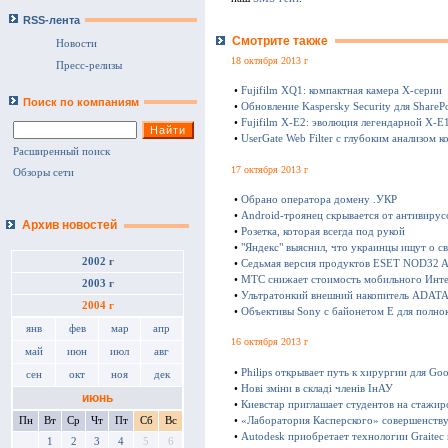
RSS-лента
Смотрите также
Новости
18 октября 2013 г
Пресс-релизы
•
Fujifilm XQ1: компактная камера Х-серии
Поиск по компаниям
•
Обновление Kaspersky Security для SharePo
•
Fujifilm X-E2: эволюция легендарной X-E
•
UserGate Web Filter с глубоким анализом к
Расширенный поиск
17 октября 2013 г
Обзоры сети
•
Обрано оператора домену .УКР
•
Android-троянец скрывается от антивирус
Архив новостей
•
Розетка, которая всегда под рукой
•
"Яндекс" выяснил, что украинцы ищут о с
2002 г
•
Седьмая версия продуктов ESET NOD32 Ant
•
МТС снижает стоимость мобильного Инте
2003 г
•
Ультратонкий внешний накопитель ADATA 
2004 г
•
Объективы Sony с байонетом E для полно
янв
фев
мар
апр
16 октября 2013 г
май
июн
июл
авг
•
Philips открывает путь к хирургии для Goo
сен
окт
ноя
дек
•
Нові зміни в складі членів ІнАУ
июнь
•
Киевстар приглашает студентов на стажир
•
«Лаборатория Касперского» совершенству
Пн
Вт
Ср
Чт
Пт
Сб
Вс
•
Autodesk приобретает технологии Graitec
1
2
3
4
5
6