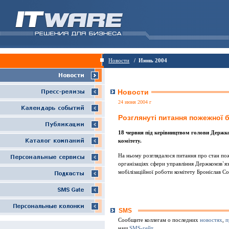
Новости
/ Июнь 2004
Новости
24 июня 2004 г
Розглянутi питання пожежної 
18 червня пiд керiвництвом голови Держко
комiтету.
На ньому розглядалося питання про стан пож
органiзацiях сфери управлiння Держкомзв`яз
мобiлiзацiйної роботи комiтету Бронiслав Со
SMS
Сообщите коллегам о последних
новостях
,
п
наш
SMS-гейт
.