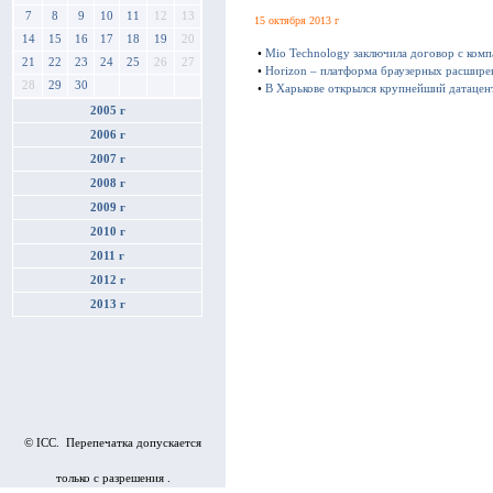
7
8
9
10
11
12
13
15 октября 2013 г
14
15
16
17
18
19
20
•
Mio Technology заключила договор с ком
21
22
23
24
25
26
27
•
Horizon – платформа браузерных расшире
28
29
30
•
В Харькове открылся крупнейший датацен
2005 г
2006 г
2007 г
2008 г
2009 г
2010 г
2011 г
2012 г
2013 г
© ICC. Перепечатка допускается
только с разрешения .