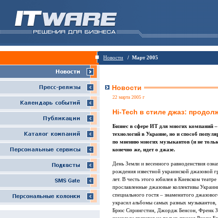
Новости
/ Март 2005
Новости
22 марта 2005 г
Hi-Tech в стиле джаз: продол
Бизнес в сфере ИТ для многих компаний –
технологий в Украине, но и способ попул
по мнению многих музыкантов (и не тольк
конечно же, идет о джазе.
День Земли и весенного равноденствия озн
рождения известной украинской джазовой гр
лет. В честь этого юбилея в Киевском театр
прославленные джазовые коллективы Украины
специального гостя – знаменитого джазовог
украсил альбомы самых разных музыкантов, 
Брюс Спрингстин, Джордж Бенсон, Френк З