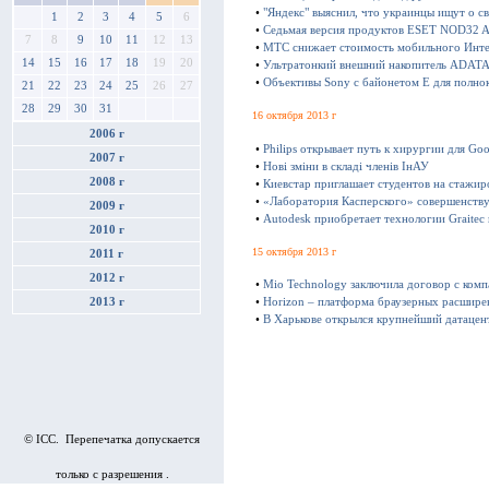
•
"Яндекс" выяснил, что украинцы ищут о с
1
2
3
4
5
6
•
Седьмая версия продуктов ESET NOD32 Ant
7
8
9
10
11
12
13
•
МТС снижает стоимость мобильного Инте
14
15
16
17
18
19
20
•
Ультратонкий внешний накопитель ADATA 
•
Объективы Sony с байонетом E для полно
21
22
23
24
25
26
27
28
29
30
31
16 октября 2013 г
2006 г
•
Philips открывает путь к хирургии для Goo
2007 г
•
Нові зміни в складі членів ІнАУ
2008 г
•
Киевстар приглашает студентов на стажир
•
«Лаборатория Касперского» совершенству
2009 г
•
Autodesk приобретает технологии Graitec
2010 г
15 октября 2013 г
2011 г
2012 г
•
Mio Technology заключила договор с ком
2013 г
•
Horizon – платформа браузерных расшире
•
В Харькове открылся крупнейший датацен
© ICC. Перепечатка допускается
только с разрешения .