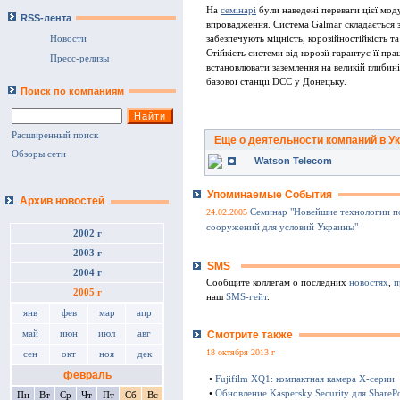
На
семінарі
були наведені переваги цієї мод
RSS-лента
впровадження. Система Galmar складається з
забезпечують міцність, корозійностійкість т
Новости
Стійкість системи від корозії гарантує її пр
Пресс-релизы
встановлювати заземлення на великій глибині
базової станції DCC у Донецьку.
Поиск по компаниям
Расширенный поиск
Еще о деятельности компаний в У
Обзоры сети
Watson Telecom
Упоминаемые События
Архив новостей
24.02.2005
Семинар "Новейшие технологии по
сооружений для условий Украины"
2002 г
2003 г
SMS
2004 г
Сообщите коллегам о последних
новостях
,
п
2005 г
наш
SMS-гейт
.
янв
фев
мар
апр
Смотрите также
май
июн
июл
авг
18 октября 2013 г
сен
окт
ноя
дек
февраль
•
Fujifilm XQ1: компактная камера Х-серии
•
Обновление Kaspersky Security для SharePo
Пн
Вт
Ср
Чт
Пт
Сб
Вс