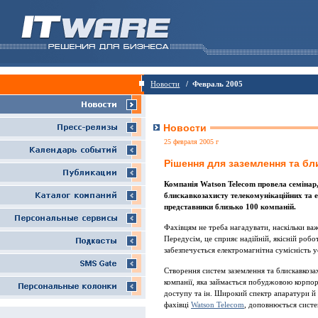
Новости
/ Февраль 2005
Новости
25 февраля 2005 г
Рішення для заземлення та бл
Компанія Watson Telecom провела семінар,
блискавкозахисту телекомунікаційних та 
представники близько 100 компаній.
Фахівцям не треба нагадувати, наскільки ва
Передусім, це сприяє надійній, якісній робо
забезпечується електромагнітна сумісність 
Створення систем заземлення та блискавкоза
компанії, яка займається побуджовою корпор
доступу та ін. Широкий спектр апаратури й 
фахівці
Watson Telecom
, доповнюється сист