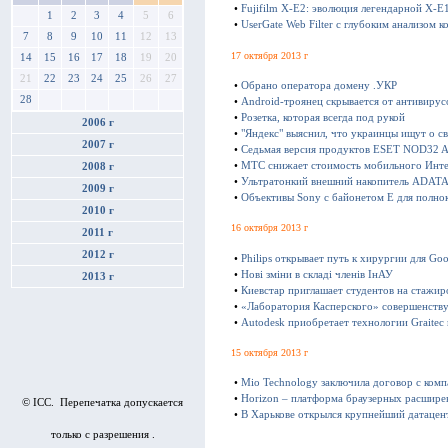
•
Fujifilm X-E2: эволюция легендарной X-E
1
2
3
4
5
6
•
UserGate Web Filter с глубоким анализом к
7
8
9
10
11
12
13
17 октября 2013 г
14
15
16
17
18
19
20
21
22
23
24
25
26
27
•
Обрано оператора домену .УКР
28
•
Android-троянец скрывается от антивирус
•
Розетка, которая всегда под рукой
2006 г
•
"Яндекс" выяснил, что украинцы ищут о с
2007 г
•
Седьмая версия продуктов ESET NOD32 Ant
•
МТС снижает стоимость мобильного Инте
2008 г
•
Ультратонкий внешний накопитель ADATA 
2009 г
•
Объективы Sony с байонетом E для полно
2010 г
16 октября 2013 г
2011 г
2012 г
•
Philips открывает путь к хирургии для Goo
•
Нові зміни в складі членів ІнАУ
2013 г
•
Киевстар приглашает студентов на стажир
•
«Лаборатория Касперского» совершенству
•
Autodesk приобретает технологии Graitec
15 октября 2013 г
•
Mio Technology заключила договор с ком
•
Horizon – платформа браузерных расшире
© ICC. Перепечатка допускается
•
В Харькове открылся крупнейший датацен
только с разрешения .