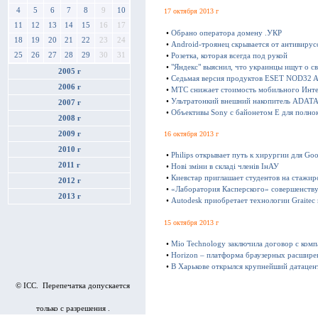
4
5
6
7
8
9
10
17 октября 2013 г
11
12
13
14
15
16
17
•
Обрано оператора домену .УКР
18
19
20
21
22
23
24
•
Android-троянец скрывается от антивирус
25
26
27
28
29
30
31
•
Розетка, которая всегда под рукой
•
"Яндекс" выяснил, что украинцы ищут о с
2005 г
•
Седьмая версия продуктов ESET NOD32 Ant
2006 г
•
МТС снижает стоимость мобильного Инте
•
Ультратонкий внешний накопитель ADATA 
2007 г
•
Объективы Sony с байонетом E для полно
2008 г
16 октября 2013 г
2009 г
2010 г
•
Philips открывает путь к хирургии для Goo
2011 г
•
Нові зміни в складі членів ІнАУ
•
Киевстар приглашает студентов на стажир
2012 г
•
«Лаборатория Касперского» совершенству
2013 г
•
Autodesk приобретает технологии Graitec
15 октября 2013 г
•
Mio Technology заключила договор с ком
•
Horizon – платформа браузерных расшире
•
В Харькове открылся крупнейший датацен
© ICC. Перепечатка допускается
только с разрешения .